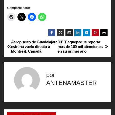
Comparte esto:
Aeropuerto de Guadalajara
DIF Tlaquepaque reporta
N
estrena vuelo directo a
más de 100 mil atenciones
Montreal, Canadá
en su primer año
a
v
por
e
ANTENAMASTER
g
a
c