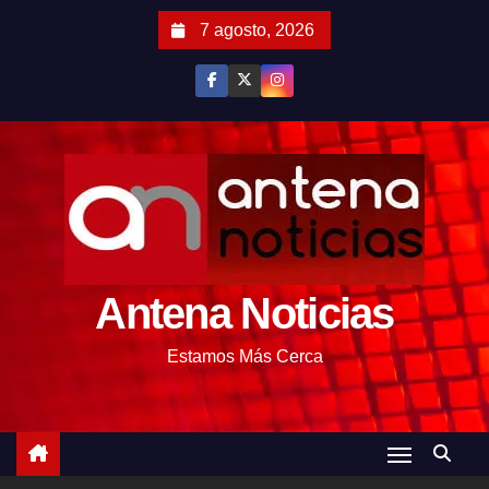
S
7 agosto, 2026
a
l
t
a
r
a
l
c
o
Antena Noticias
n
t
Estamos Más Cerca
e
n
i
d