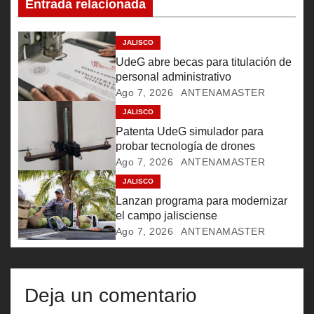
Entrada relacionada
i
ó
JALISCO
UdeG abre becas para titulación de
n
personal administrativo
Ago 7, 2026
ANTENAMASTER
d
JALISCO
e
Patenta UdeG simulador para
probar tecnología de drones
e
Ago 7, 2026
ANTENAMASTER
JALISCO
n
Lanzan programa para modernizar
t
el campo jalisciense
Ago 7, 2026
ANTENAMASTER
r
a
Deja un comentario
d