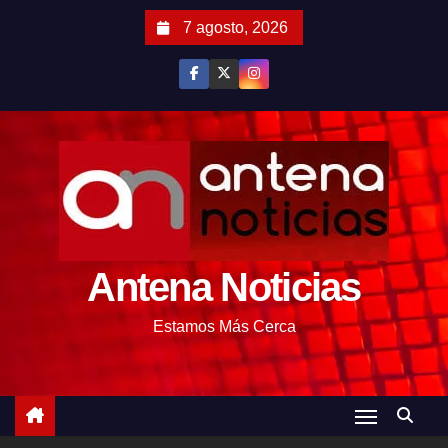
S
7 agosto, 2026
a
l
t
a
r
a
l
c
o
Antena Noticias
n
t
Estamos Más Cerca
e
n
i
d