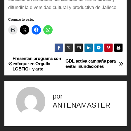
difundir la diversidad cultural y productiva de Jalisco.
Comparte esto:
Presentan programa con
N
GDL activa campaña para
enfoque en Orgullo
evitar inundaciones
LGBTIQ+ y arte
a
v
por
e
ANTENAMASTER
g
a