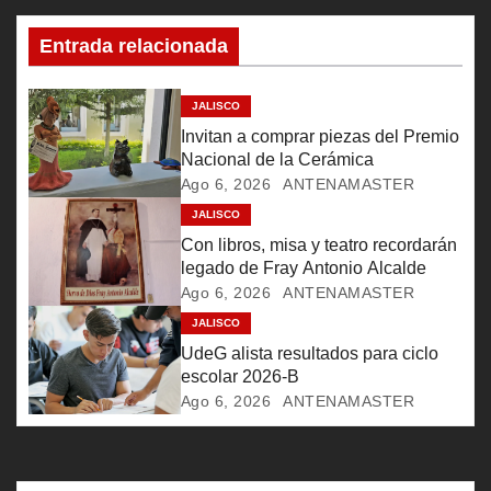
c
Entrada relacionada
i
ó
JALISCO
Invitan a comprar piezas del Premio
n
Nacional de la Cerámica
Ago 6, 2026
ANTENAMASTER
d
JALISCO
e
Con libros, misa y teatro recordarán
legado de Fray Antonio Alcalde
e
Ago 6, 2026
ANTENAMASTER
JALISCO
n
UdeG alista resultados para ciclo
t
escolar 2026-B
Ago 6, 2026
ANTENAMASTER
r
a