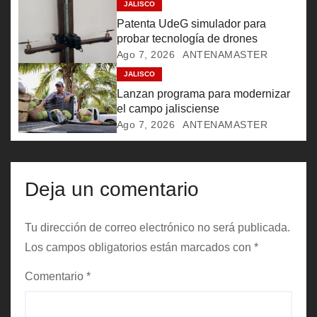
JALISCO
e
Patenta UdeG simulador para
probar tecnología de drones
e
Ago 7, 2026
ANTENAMASTER
JALISCO
n
Lanzan programa para modernizar
t
el campo jalisciense
Ago 7, 2026
ANTENAMASTER
r
a
Deja un comentario
d
a
Tu dirección de correo electrónico no será publicada.
Los campos obligatorios están marcados con
*
s
Comentario
*