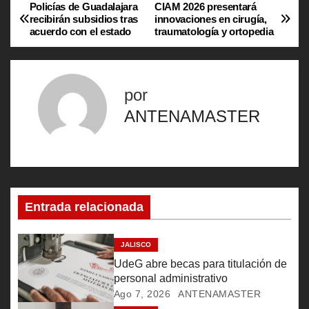
Policías de Guadalajara
CIAM 2026 presentará
N
recibirán subsidios tras
innovaciones en cirugía,
acuerdo con el estado
traumatología y ortopedia
a
v
por
e
ANTENAMASTER
g
a
c
Entrada relacionada
i
ó
JALISCO
UdeG abre becas para titulación de
n
personal administrativo
Ago 7, 2026
ANTENAMASTER
d