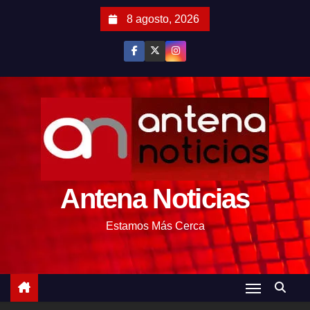
S
8 agosto, 2026
a
l
t
a
r
a
l
c
o
Antena Noticias
n
t
Estamos Más Cerca
e
n
i
d