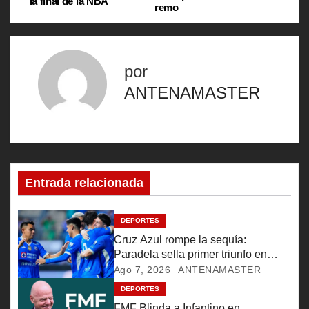
la final de la NBA
remo
a
v
por
e
ANTENAMASTER
g
a
c
Entrada relacionada
i
ó
DEPORTES
Cruz Azul rompe la sequía:
n
Paradela sella primer triunfo en
Leagues Cup
Ago 7, 2026
ANTENAMASTER
d
DEPORTES
FMF Blinda a Infantino en