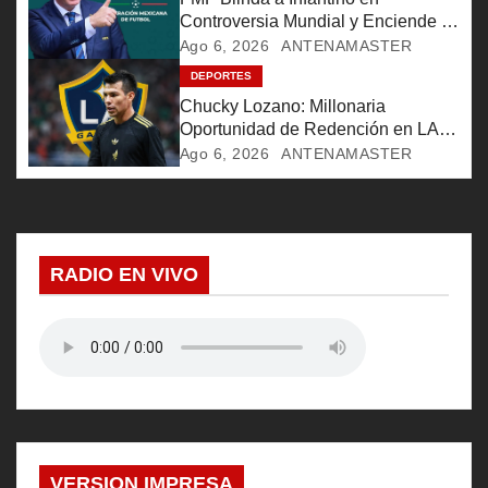
e
Controversia Mundial y Enciende la
e
Furia de Aficionados
Ago 6, 2026
ANTENAMASTER
DEPORTES
n
Chucky Lozano: Millonaria
t
Oportunidad de Redención en LA
Galaxy
Ago 6, 2026
ANTENAMASTER
r
a
d
RADIO EN VIVO
a
s
VERSION IMPRESA