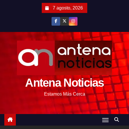
S
7 agosto, 2026
a
l
t
a
r
a
l
c
o
Antena Noticias
n
t
Estamos Más Cerca
e
n
i
d