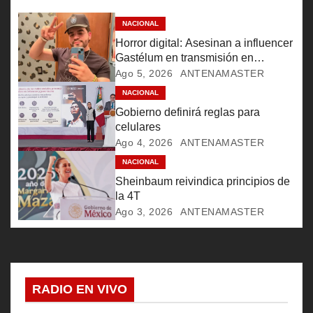
ó
NACIONAL
Horror digital: Asesinan a influencer
n
Gastélum en transmisión en
Culiacán
Ago 5, 2026
ANTENAMASTER
d
NACIONAL
e
Gobierno definirá reglas para
celulares
e
Ago 4, 2026
ANTENAMASTER
NACIONAL
n
Sheinbaum reivindica principios de
t
la 4T
Ago 3, 2026
ANTENAMASTER
r
a
d
RADIO EN VIVO