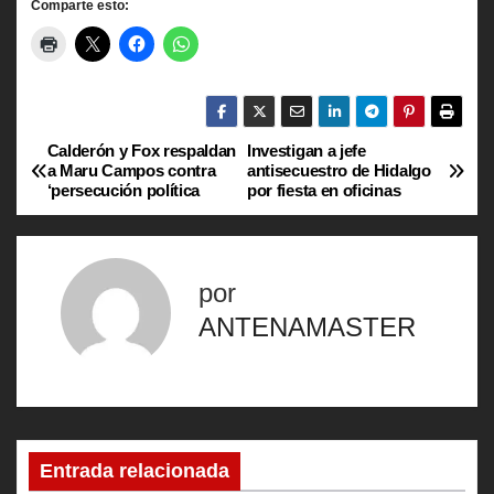
Comparte esto:
Calderón y Fox respaldan
Investigan a jefe
N
a Maru Campos contra
antisecuestro de Hidalgo
‘persecución política
por fiesta en oficinas
a
v
por
e
ANTENAMASTER
g
a
c
Entrada relacionada
i