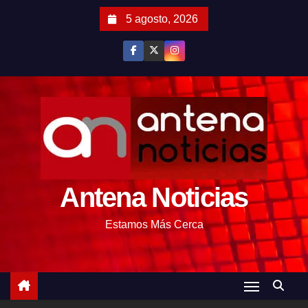
S
5 agosto, 2026
a
l
t
a
r
a
l
c
o
Antena Noticias
n
t
Estamos Más Cerca
e
n
i
d