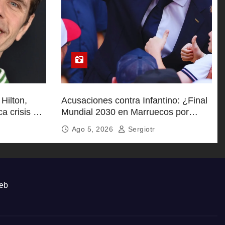
 Hilton,
Acusaciones contra Infantino: ¿Final
ca crisis en
Mundial 2030 en Marruecos por
respaldo político?
Ago 5, 2026
Sergiotr
eb