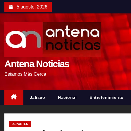
S
5 agosto, 2026
a
l
t
a
r
a
l
Antena Noticias
c
Estamos Más Cerca
o
n
t
Jalisco
Nacional
Entretenimiento
e
n
i
DEPORTES
d