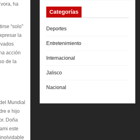
Evora, ha
Categorías
irse “solo”
Deportes
xpresar la
Entretenimiento
levados
una acción
Internacional
so de la
Jalisco
Nacional
del Mundial
re e hijo
or. Doña
iami este
inolvidable