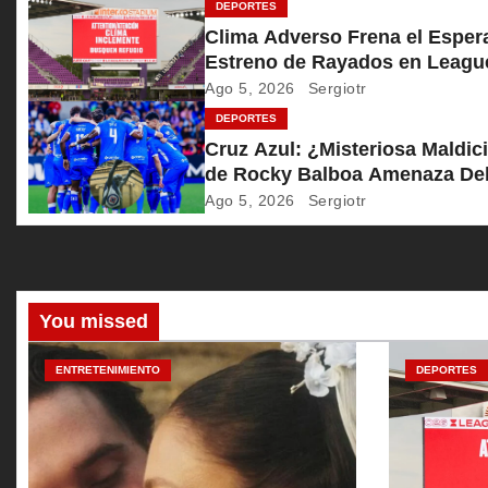
ó
DEPORTES
Clima Adverso Frena el Esper
n
Estreno de Rayados en Leagu
Cup
Ago 5, 2026
Sergiotr
d
DEPORTES
e
Cruz Azul: ¿Misteriosa Maldic
de Rocky Balboa Amenaza De
e
en Leagues Cup?
Ago 5, 2026
Sergiotr
n
t
r
You missed
a
ENTRETENIMIENTO
DEPORTES
d
a