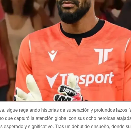
a, sigue regalando historias de superación y profundos lazos f
o que capturó la atención global con sus ocho heroicas atajada
s esperado y significativo. Tras un debut de ensueño, donde su