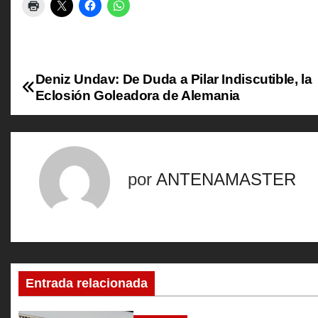
Deniz Undav: De Duda a Pilar Indiscutible, la
N
Eclosión Goleadora de Alemania
a
v
e
por
ANTENAMASTER
g
a
c
Entrada relacionada
i