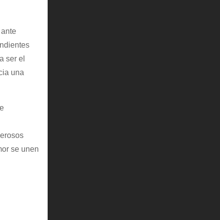
 ante
endientes
a ser el
cia una
te
derosos
mor se unen