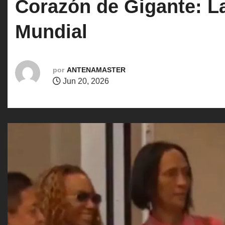
Corazón de Gigante: L
o
Mundial
por
ANTENAMASTER
Jun 20, 2026