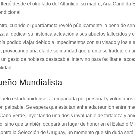
 llegó desde el otro lado del Atlántico: su madre, Ana Candida 
ondicional.
tro, cuando el guardameta reveló públicamente la pena de sent
a al dedicar su histórica actuación a sus abuelos fallecidos y e
bía podido viajar debido a impedimentos con su visado y los e
, provocando una ola de solidaridad que pronto se tradujo en 
 gesto de nobleza destacable, intervino para facilitar el acce
lidad.
ueño Mundialista
uelo estadounidense, acompañada por personal y voluntarios 
 palpable. Se espera que esta tan anhelada reunión entre mad
 Cabo Verde, inyectando una dosis invaluable de fortaleza y am
o, sino que también ocupará un lugar de honor en el Estadio M
 contra la Selección de Uruguay, un momento que sin duda será 