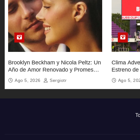
s
Brooklyn Beckham y Nicola Peltz: Un
Clima Adve
Año de Amor Renovado y Promesas
Estreno de
Eternas
Ago 5, 2026
Sergiotr
Ago 5, 2
To