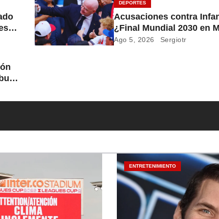
DEPORTES
ado
Acusaciones contra Infan
es
¿Final Mundial 2030 en 
por respaldo político?
Ago 5, 2026
Sergiotr
ión
but
ENTRETENIMIENTO