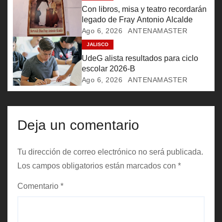
e
Con libros, misa y teatro recordarán
legado de Fray Antonio Alcalde
e
Ago 6, 2026
ANTENAMASTER
JALISCO
n
UdeG alista resultados para ciclo
t
escolar 2026-B
Ago 6, 2026
ANTENAMASTER
r
a
Deja un comentario
d
a
Tu dirección de correo electrónico no será publicada.
Los campos obligatorios están marcados con
*
s
Comentario
*