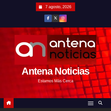
S
7 agosto, 2026
a
l
t
a
r
a
l
c
o
Antena Noticias
n
t
Estamos Más Cerca
e
n
i
d