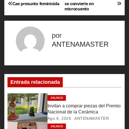
N
Cae presunto feminicida
se convierte en
microcuento
a
v
por
e
ANTENAMASTER
g
a
c
Entrada relacionada
i
ó
JALISCO
Invitan a comprar piezas del Premio
n
Nacional de la Cerámica
Ago 6, 2026
ANTENAMASTER
d
JALISCO