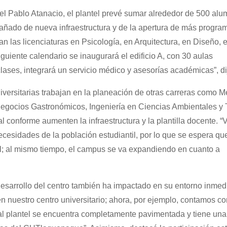
el Pablo Atanacio, el plantel prevé sumar alrededor de 500 al
pañado de nueva infraestructura y de la apertura de más progra
 las licenciaturas en Psicología, en Arquitectura, en Diseño, 
iguiente calendario se inaugurará el edificio A, con 30 aulas
ses, integrará un servicio médico y asesorías académicas”, di
niversitarias trabajan en la planeación de otras carreras como 
a, Negocios Gastronómicos, Ingeniería en Ciencias Ambientales y 
 conforme aumenten la infraestructura y la plantilla docente. 
ecesidades de la población estudiantil, por lo que se espera qu
l; al mismo tiempo, el campus se va expandiendo en cuanto a
sarrollo del centro también ha impactado en su entorno inmedi
 nuestro centro universitario; ahora, por ejemplo, contamos co
 al plantel se encuentra completamente pavimentada y tiene una