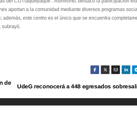
rtas del CUTlaquepaque”. Asimismo, destacó la participación est
enes aportan a la comunidad mediante diversos programas soci
s; además, este centro es el único que se encuentra completame
, subrayó.
n de
UdeG reconocerá a 448 egresados sobresal