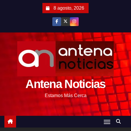
S
8 agosto, 2026
a
l
t
a
r
a
l
c
o
Antena Noticias
n
t
Estamos Más Cerca
e
n
i
d