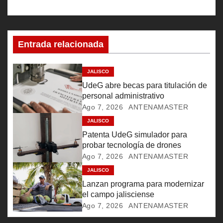
a
c
Entrada relacionada
i
ó
JALISCO
UdeG abre becas para titulación de
n
personal administrativo
Ago 7, 2026
ANTENAMASTER
d
JALISCO
e
Patenta UdeG simulador para
probar tecnología de drones
e
Ago 7, 2026
ANTENAMASTER
JALISCO
n
Lanzan programa para modernizar
t
el campo jalisciense
Ago 7, 2026
ANTENAMASTER
r