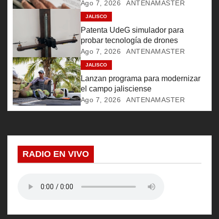
Ago 7, 2026
ANTENAMASTER
d
JALISCO
e
Patenta UdeG simulador para
probar tecnología de drones
e
Ago 7, 2026
ANTENAMASTER
JALISCO
n
Lanzan programa para modernizar
t
el campo jalisciense
Ago 7, 2026
ANTENAMASTER
r
a
d
RADIO EN VIVO
a
s