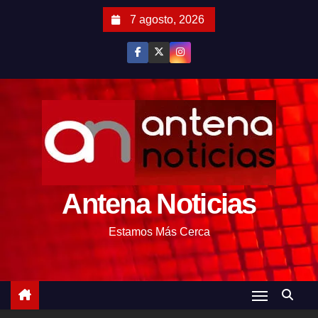
S
7 agosto, 2026
a
l
t
a
r
a
l
c
o
Antena Noticias
n
t
Estamos Más Cerca
e
n
i
d