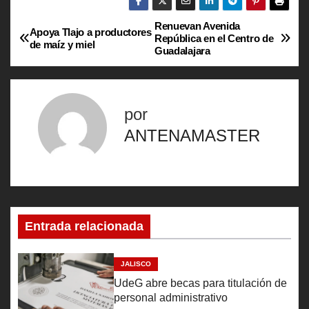
Renuevan Avenida
N
Apoya Tlajo a productores
República en el Centro de
de maíz y miel
Guadalajara
a
v
por
e
ANTENAMASTER
g
a
c
Entrada relacionada
i
ó
JALISCO
UdeG abre becas para titulación de
n
personal administrativo