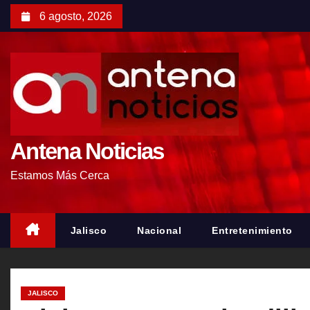
S
6 agosto, 2026
a
l
t
a
r
a
l
Antena Noticias
c
Estamos Más Cerca
o
n
t
Jalisco
Nacional
Entretenimiento
e
n
i
JALISCO
d