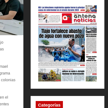
jo
las
smael
ograma
n colonias
en el
tentes
Categorías