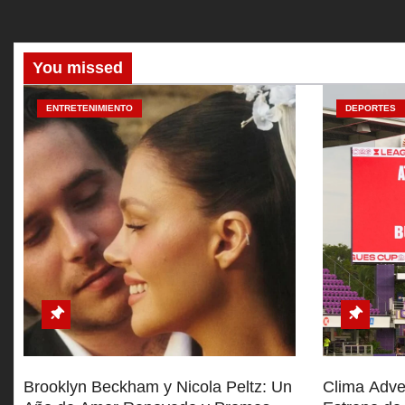
t
r
You missed
a
ENTRETENIMIENTO
DEPORTES
d
a
s
Brooklyn Beckham y Nicola Peltz: Un
Clima Adve