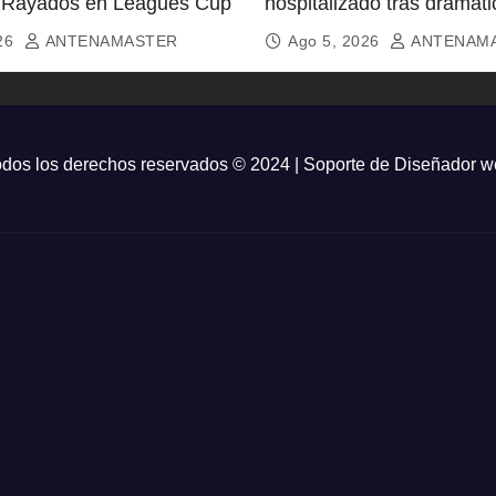
 Rayados en Leagues Cup
hospitalizado tras dramáti
TikTok
026
ANTENAMASTER
Ago 5, 2026
ANTENAM
dos los derechos reservados © 2024 | Soporte de
Diseñador w