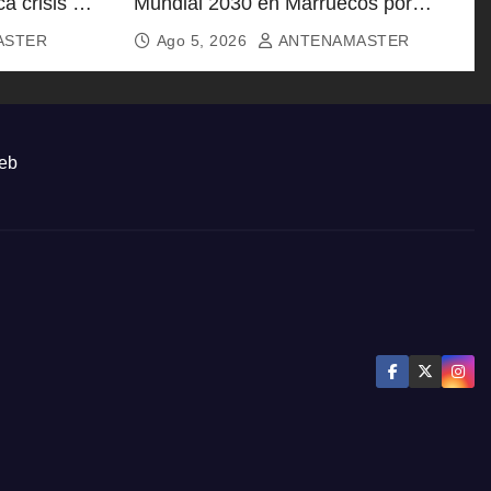
ca crisis en
Mundial 2030 en Marruecos por
respaldo político?
ASTER
Ago 5, 2026
ANTENAMASTER
eb