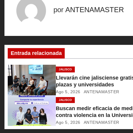
e
por
ANTENAMASTER
g
a
c
Entrada relacionada
i
ó
JALISCO
Llevarán cine jalisciense grati
n
plazas y universidades
Ago 5, 2026
ANTENAMASTER
d
JALISCO
e
Buscan medir eficacia de med
contra violencia en la Univers
e
Ago 5, 2026
ANTENAMASTER
n