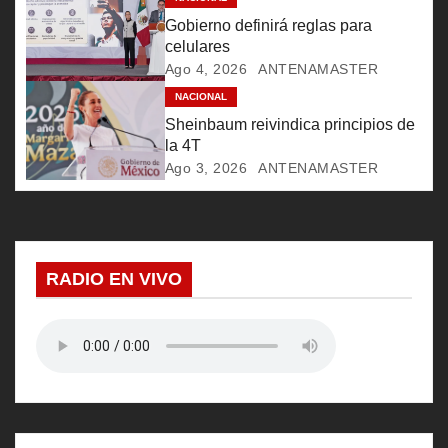
e
Gobierno definirá reglas para
celulares
n
Ago 4, 2026
ANTENAMASTER
t
NACIONAL
Sheinbaum reivindica principios de
r
la 4T
Ago 3, 2026
ANTENAMASTER
a
d
a
RADIO EN VIVO
s