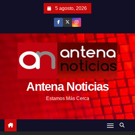
S
5 agosto, 2026
a
l
t
a
r
a
l
c
o
Antena Noticias
n
t
Estamos Más Cerca
e
n
i
d