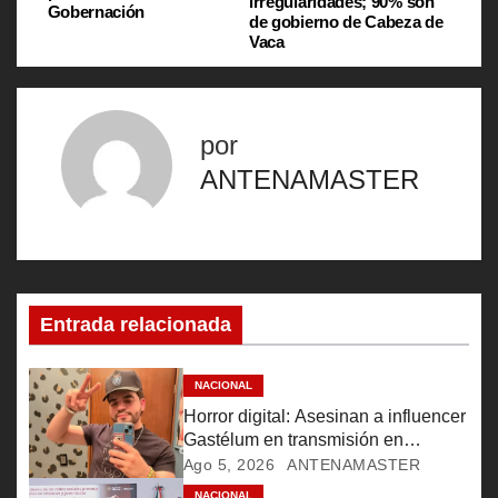
a
irregularidades; 90% son
Gobernación
de gobierno de Cabeza de
v
Vaca
e
g
por
ANTENAMASTER
a
c
i
ó
Entrada relacionada
n
NACIONAL
d
Horror digital: Asesinan a influencer
Gastélum en transmisión en
e
Culiacán
Ago 5, 2026
ANTENAMASTER
NACIONAL