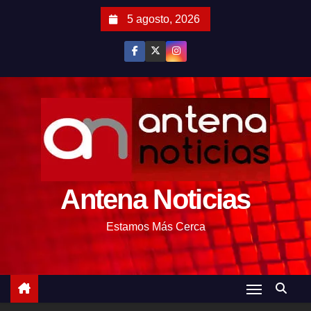
S
5 agosto, 2026
a
l
t
a
r
a
l
c
o
Antena Noticias
n
t
Estamos Más Cerca
e
n
i
d