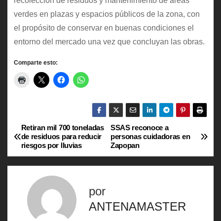
recolección de residuos y mantenimiento de áreas
verdes en plazas y espacios públicos de la zona, con
el propósito de conservar en buenas condiciones el
entorno del mercado una vez que concluyan las obras.
Comparte esto:
Retiran mil 700 toneladas
SSAS reconoce a
N
de residuos para reducir
personas cuidadoras en
riesgos por lluvias
Zapopan
a
v
por
e
ANTENAMASTER
g