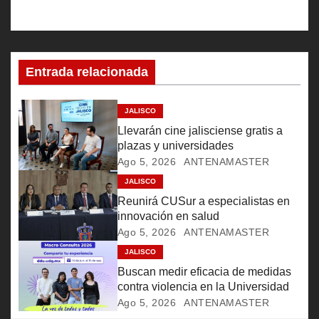
a
c
Entrada relacionada
i
ó
JALISCO
Llevarán cine jalisciense gratis a
n
plazas y universidades
Ago 5, 2026
ANTENAMASTER
d
JALISCO
e
Reunirá CUSur a especialistas en
innovación en salud
e
Ago 5, 2026
ANTENAMASTER
JALISCO
n
Buscan medir eficacia de medidas
t
contra violencia en la Universidad
Ago 5, 2026
ANTENAMASTER