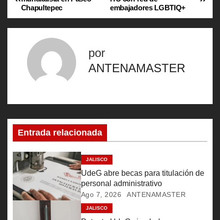
Chapultepec
embajadores LGBTIQ+
a
v
por
e
ANTENAMASTER
g
a
c
Entrada relacionada
i
ó
JALISCO
UdeG abre becas para titulación de
n
personal administrativo
Ago 7, 2026
ANTENAMASTER
d
JALISCO