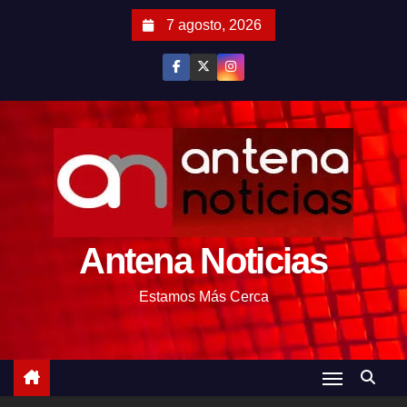
S
7 agosto, 2026
a
l
t
a
r
a
l
c
o
Antena Noticias
n
t
Estamos Más Cerca
e
n
i
d