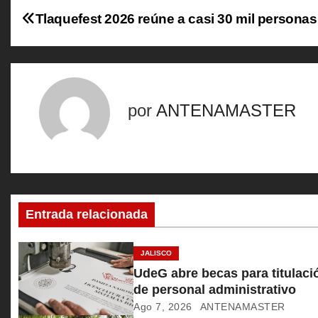
N
Tlaquefest 2026 reúne a casi 30 mil personas
a
v
e
por
ANTENAMASTER
g
a
c
Entrada relacionada
i
ó
JALISCO
UdeG abre becas para titulaci
n
de personal administrativo
Ago 7, 2026
ANTENAMASTER
d