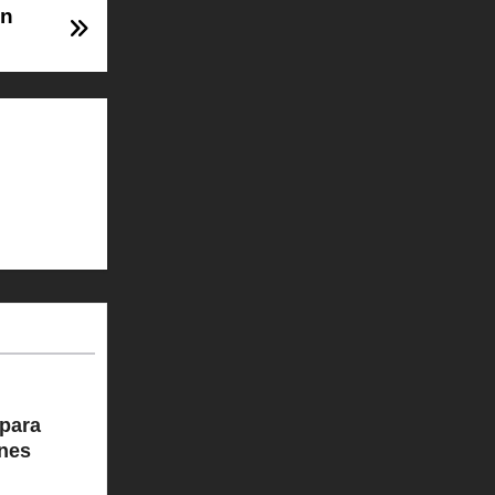
en
para
ones