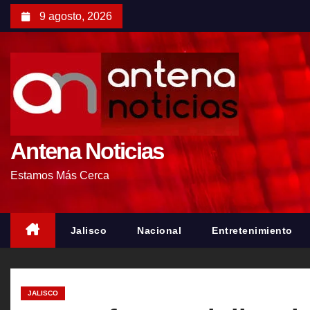
S
9 agosto, 2026
a
l
t
a
r
a
l
Antena Noticias
c
Estamos Más Cerca
o
n
t
Jalisco
Nacional
Entretenimiento
e
n
i
JALISCO
d