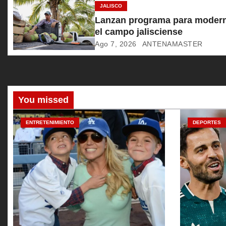
JALISCO
e
Lanzan programa para modern
el campo jalisciense
e
Ago 7, 2026
ANTENAMASTER
n
t
r
You missed
a
ENTRETENIMIENTO
DEPORTES
d
a
s