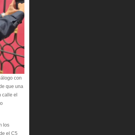
diálogo con
 de que una
 calle el
vo
n los
sde el C5