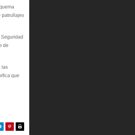
esquema
 patrullajes
e Seguridad
e de
 las
nifica que