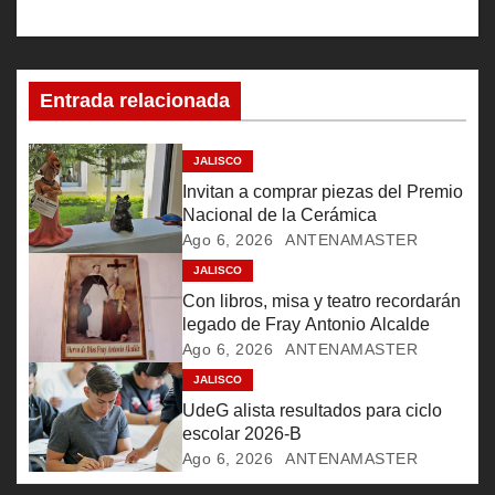
a
c
i
Entrada relacionada
ó
JALISCO
n
Invitan a comprar piezas del Premio
Nacional de la Cerámica
d
Ago 6, 2026
ANTENAMASTER
e
JALISCO
Con libros, misa y teatro recordarán
e
legado de Fray Antonio Alcalde
Ago 6, 2026
ANTENAMASTER
n
JALISCO
UdeG alista resultados para ciclo
t
escolar 2026-B
r
Ago 6, 2026
ANTENAMASTER