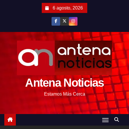
S
6 agosto, 2026
a
l
t
a
r
a
l
c
o
Antena Noticias
n
t
Estamos Más Cerca
e
n
i
d