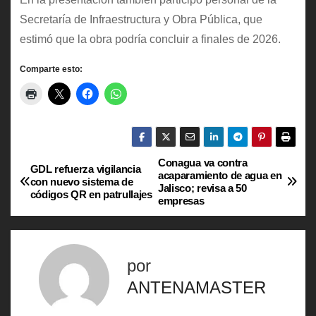
Secretaría de Infraestructura y Obra Pública, que
estimó que la obra podría concluir a finales de 2026.
Comparte esto:
Conagua va contra
N
GDL refuerza vigilancia
acaparamiento de agua en
con nuevo sistema de
Jalisco; revisa a 50
a
códigos QR en patrullajes
empresas
v
e
por
g
ANTENAMASTER