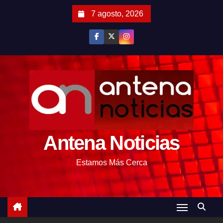
S
7 agosto, 2026
a
l
t
a
r
a
l
c
o
Antena Noticias
n
t
Estamos Más Cerca
e
n
i
d