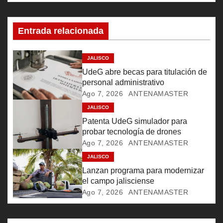
c
Entrada relacionada
i
ó
JALISCO
UdeG abre becas para titulación de
n
personal administrativo
Ago 7, 2026
ANTENAMASTER
d
JALISCO
e
Patenta UdeG simulador para
probar tecnología de drones
e
Ago 7, 2026
ANTENAMASTER
JALISCO
n
Lanzan programa para modernizar
t
el campo jalisciense
Ago 7, 2026
ANTENAMASTER
r