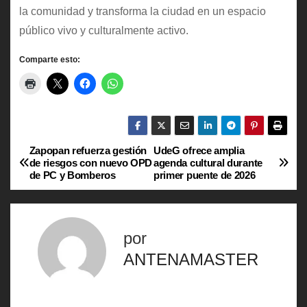
la comunidad y transforma la ciudad en un espacio
público vivo y culturalmente activo.
Comparte esto:
Zapopan refuerza gestión
UdeG ofrece amplia
N
de riesgos con nuevo OPD
agenda cultural durante
de PC y Bomberos
primer puente de 2026
a
v
por
e
ANTENAMASTER
g
a