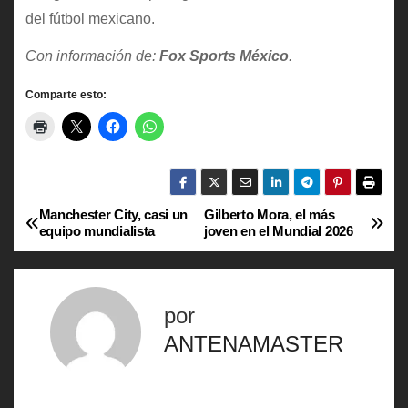
del fútbol mexicano.
Con información de:
Fox Sports México
.
Comparte esto:
Manchester City, casi un
Gilberto Mora, el más
N
equipo mundialista
joven en el Mundial 2026
a
v
por
e
ANTENAMASTER
g