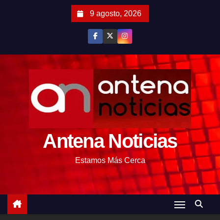
S
9 agosto, 2026
a
l
t
a
r
a
l
c
o
Antena Noticias
n
t
Estamos Más Cerca
e
n
i
d