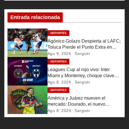
a
c
Entrada relacionada
i
DEPORTES
ó
Agónico Golazo Despierta al LAFC;
Toluca Pierde el Punto Extra en
n
Leagues Cup
Ago 9, 2026
Sergiotr
d
DEPORTES
Leagues Cup al rojo vivo: Inter
e
Miami y Monterrey, choque clave
por clasificación
Ago 8, 2026
Sergiotr
e
DEPORTES
n
América y Juárez mueven el
mercado: Dourado, el nuevo
t
pulmón bravo
Ago 8, 2026
Sergiotr
r