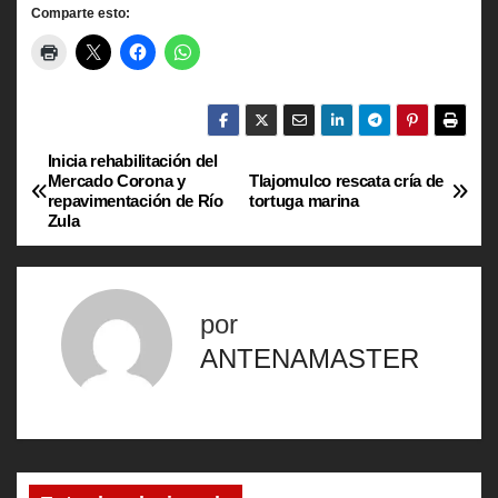
Comparte esto:
Inicia rehabilitación del
N
Mercado Corona y
Tlajomulco rescata cría de
repavimentación de Río
tortuga marina
a
Zula
v
e
por
g
ANTENAMASTER
a
c