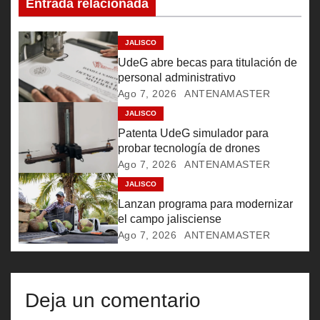
i
Entrada relacionada
ó
JALISCO
n
UdeG abre becas para titulación de
personal administrativo
d
Ago 7, 2026
ANTENAMASTER
e
JALISCO
Patenta UdeG simulador para
e
probar tecnología de drones
Ago 7, 2026
ANTENAMASTER
n
JALISCO
Lanzan programa para modernizar
t
el campo jalisciense
r
Ago 7, 2026
ANTENAMASTER
a
d
Deja un comentario