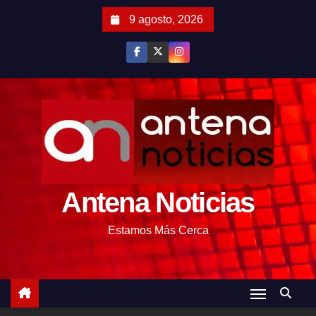
S
9 agosto, 2026
a
l
t
a
r
a
l
c
o
Antena Noticias
n
t
Estamos Más Cerca
e
n
i
d