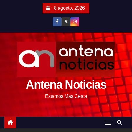
S
8 agosto, 2026
a
l
t
a
r
a
l
c
o
Antena Noticias
n
t
Estamos Más Cerca
e
n
i
d