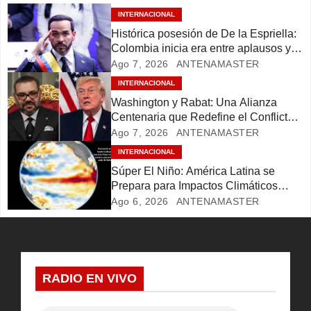
i
INTERNACIONAL
ó
Histórica posesión de De la Espriella:
Colombia inicia era entre aplausos y
n
rebeldía
Ago 7, 2026
ANTENAMASTER
INTERNACIONAL
d
Washington y Rabat: Una Alianza
Centenaria que Redefine el Conflicto
e
Migratorio
Ago 7, 2026
ANTENAMASTER
e
INTERNACIONAL
Súper El Niño: América Latina se
n
Prepara para Impactos Climáticos
Históricos
Ago 6, 2026
ANTENAMASTER
t
r
a
RADIO EN VIVO
d