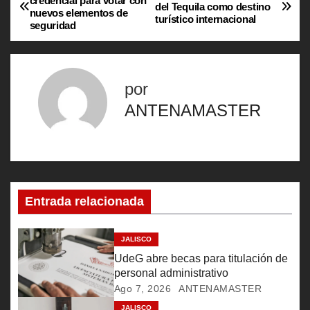
credencial para votar con
del Tequila como destino
nuevos elementos de
a
turístico internacional
seguridad
v
e
por
g
ANTENAMASTER
a
c
i
Entrada relacionada
ó
JALISCO
n
UdeG abre becas para titulación de
personal administrativo
d
Ago 7, 2026
ANTENAMASTER
JALISCO