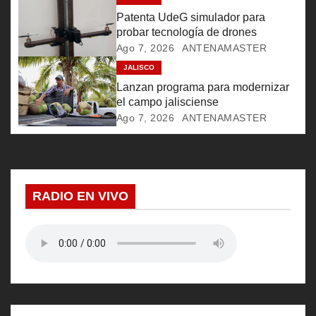
e
Patenta UdeG simulador para
e
probar tecnología de drones
Ago 7, 2026
ANTENAMASTER
n
JALISCO
Lanzan programa para modernizar
t
el campo jalisciense
r
Ago 7, 2026
ANTENAMASTER
a
d
RADIO EN VIVO
a
s