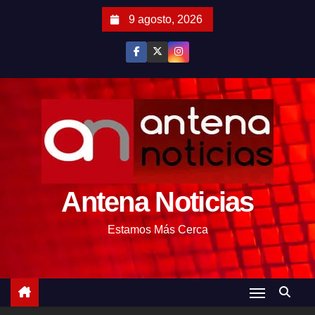
S
9 agosto, 2026
a
l
t
a
r
a
l
c
o
Antena Noticias
n
t
Estamos Más Cerca
e
n
i
d