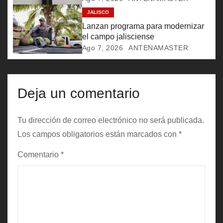
e
JALISCO
n
Lanzan programa para modernizar
el campo jalisciense
t
Ago 7, 2026
ANTENAMASTER
r
a
Deja un comentario
d
Tu dirección de correo electrónico no será publicada.
a
Los campos obligatorios están marcados con
*
s
Comentario
*