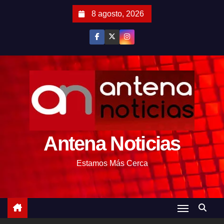
S
8 agosto, 2026
a
l
t
a
r
a
l
c
o
Antena Noticias
n
t
Estamos Más Cerca
e
n
i
d