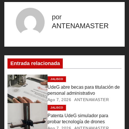
a
v
por
e
ANTENAMASTER
g
a
c
Entrada relacionada
i
JALISCO
ó
UdeG abre becas para titulación de
personal administrativo
n
Ago 7, 2026
ANTENAMASTER
d
JALISCO
Patenta UdeG simulador para
e
probar tecnología de drones
Ago 7, 2026
ANTENAMASTER