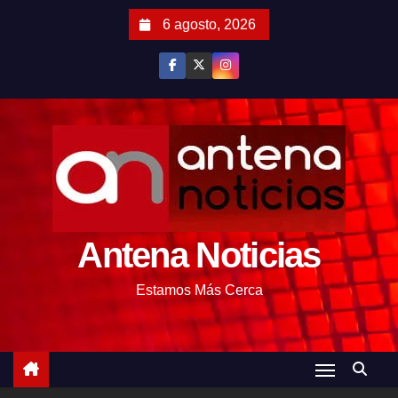
S
6 agosto, 2026
a
l
t
a
r
a
l
c
o
Antena Noticias
n
t
Estamos Más Cerca
e
n
i
d