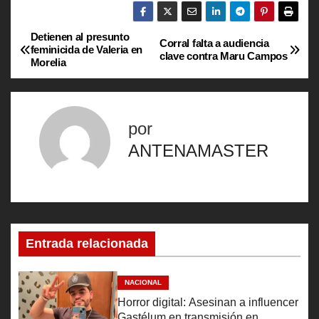
Detienen al presunto
N
Corral falta a audiencia
feminicida de Valeria en
clave contra Maru Campos
Morelia
a
v
por
e
ANTENAMASTER
g
a
c
Entrada relacionada
i
ó
NACIONAL
Horror digital: Asesinan a influencer
n
Gastélum en transmisión en