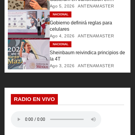
Culiacán
Ago 5, 2026
ANTENAMASTER
d
NACIONAL
e
Gobierno definirá reglas para
celulares
e
Ago 4, 2026
ANTENAMASTER
NACIONAL
n
Sheinbaum reivindica principios de
t
la 4T
Ago 3, 2026
ANTENAMASTER
r
a
d
RADIO EN VIVO
a
s