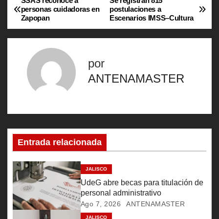
SSAS reconoce a
Se registran 815
N
personas cuidadoras en
postulaciones a
Zapopan
Escenarios IMSS–Cultura
a
v
por
e
ANTENAMASTER
g
a
c
Entrada relacionada
i
ó
JALISCO
UdeG abre becas para titulación de
n
personal administrativo
Ago 7, 2026
ANTENAMASTER
d
JALISCO