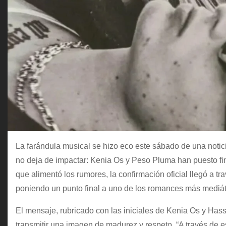
La farándula musical se hizo eco este sábado de una noti
no deja de impactar: Kenia Os y Peso Pluma han puesto fin
que alimentó los rumores, la confirmación oficial llegó a t
poniendo un punto final a uno de los romances más mediáti
El mensaje, rubricado con las iniciales de Kenia Os y Ha
transmitir una imagen de madurez y respeto. “A través de 