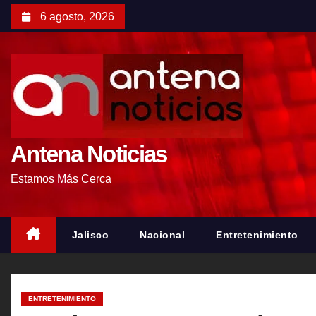
S
6 agosto, 2026
a
l
t
a
r
a
l
Antena Noticias
c
Estamos Más Cerca
o
n
t
Jalisco
Nacional
Entretenimiento
e
n
i
ENTRETENIMIENTO
d