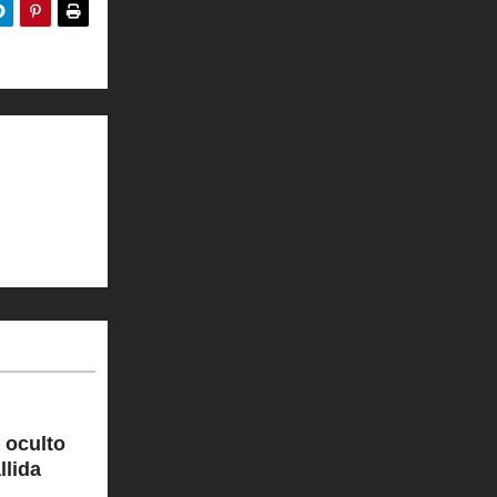
 oculto
llida