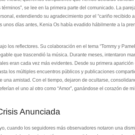
s términos”, se lee en la primera parte del comunicado. La parej
rsonal, extendiendo su agradecimiento por el “cariño recibido a
as unos días antes, Kenia Os había evadido hábilmente a la pre
ajo los reflectores. Su colaboración en el tema “Tommy y Pamel
gable que trascendió la música. Durante meses, intentaron ma
eñales eran cada vez más evidentes. Desde su primera aparición
sta los múltiples encuentros públicos y publicaciones compart
ue una amistad. Con el tiempo, dejaron de ocultarse, consolida
referían el uno al otro como “Amor”, ganándose el corazón de mi
risis Anunciada
yo, cuando los seguidores más observadores notaron una dism