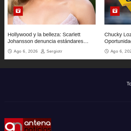
Hollywood y la belleza: Scarlett
Chucky Loz
Johansson denuncia estándares
Oportunida
inalcanzables
Galaxy
Ago 6, 2026
Sergiotr
Ago 6, 2
To