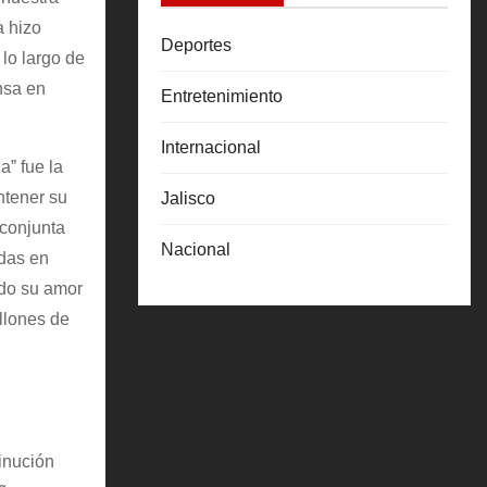
a hizo
Deportes
 lo largo de
nsa en
Entretenimiento
Internacional
a” fue la
ntener su
Jalisco
 conjunta
Nacional
idas en
ndo su amor
llones de
inución