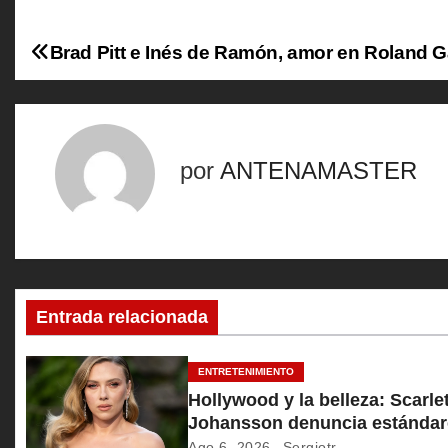
Brad Pitt e Inés de Ramón, amor en Roland G
N
a
v
por
ANTENAMASTER
e
g
a
c
Entrada relacionada
i
ENTRETENIMIENTO
ó
Hollywood y la belleza: Scarlet
Johansson denuncia estándar
n
inalcanzables
Ago 6, 2026
Sergiotr