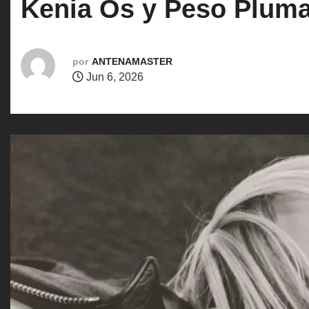
Kenia Os y Peso Pluma 
o
por
ANTENAMASTER
Jun 6, 2026