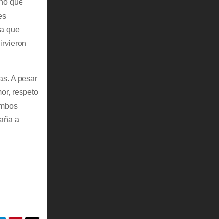
iño que
es
ma que
irvieron
as. A pesar
mor, respeto
Ambos
paña a