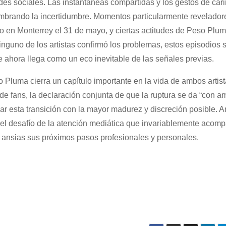
edes sociales. Las instantáneas compartidas y los gestos de car
embrando la incertidumbre. Momentos particularmente revelador
rto en Monterrey el 31 de mayo, y ciertas actitudes de Peso Plu
guno de los artistas confirmó los problemas, estos episodios s
e ahora llega como un eco inevitable de las señales previas.
o Pluma cierra un capítulo importante en la vida de ambos artist
de fans, la declaración conjunta de que la ruptura se da “con a
ar esta transición con la mayor madurez y discreción posible. 
o el desafío de la atención mediática que invariablemente acom
n ansias sus próximos pasos profesionales y personales.