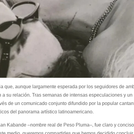
cia que, aunque largamente esperada por los seguidores de ambo
 a su relación. Tras semanas de intensas especulaciones y un 
ravés de un comunicado conjunto difundido por la popular cantan
cos del panorama artístico latinoamericano.
ssan Kabande –nombre real de Peso Pluma–, fue claro y concis
este medio, queremos compartirles que hemos decidido concluir