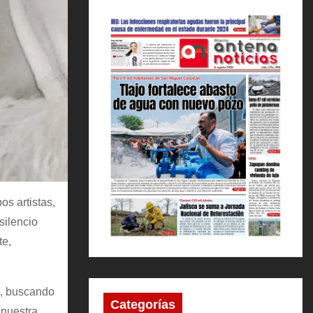
s artistas,
silencio
te,
o, buscando
Categorías
 nuestra