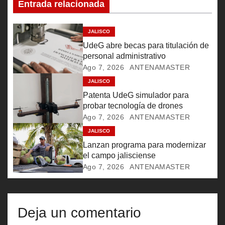
i
Entrada relacionada
ó
JALISCO
n
UdeG abre becas para titulación de
personal administrativo
d
Ago 7, 2026
ANTENAMASTER
e
JALISCO
Patenta UdeG simulador para
e
probar tecnología de drones
Ago 7, 2026
ANTENAMASTER
n
JALISCO
Lanzan programa para modernizar
t
el campo jalisciense
r
Ago 7, 2026
ANTENAMASTER
a
d
Deja un comentario