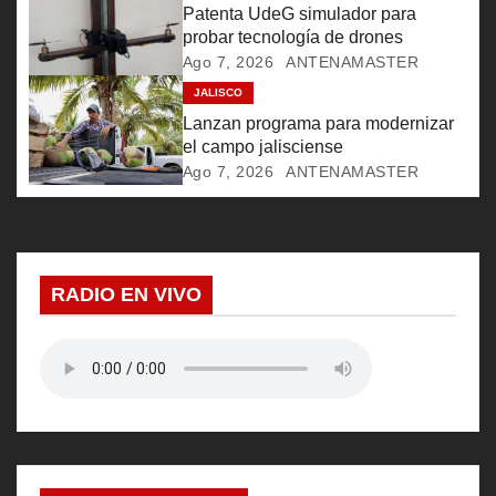
e
Patenta UdeG simulador para
probar tecnología de drones
e
Ago 7, 2026
ANTENAMASTER
JALISCO
n
Lanzan programa para modernizar
t
el campo jalisciense
Ago 7, 2026
ANTENAMASTER
r
a
d
RADIO EN VIVO
a
s