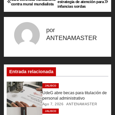
estrategia de atención para
contra mural mundialista
infancias sordas
a
v
por
e
ANTENAMASTER
g
a
c
Entrada relacionada
i
ó
JALISCO
UdeG abre becas para titulación de
n
personal administrativo
Ago 7, 2026
ANTENAMASTER
d
JALISCO