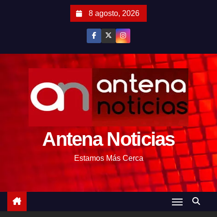
S
8 agosto, 2026
a
l
t
a
r
a
l
c
o
Antena Noticias
n
t
Estamos Más Cerca
e
n
i
d