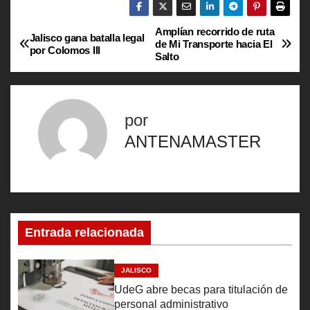
Amplían recorrido de ruta
N
Jalisco gana batalla legal
de Mi Transporte hacia El
por Colomos III
Salto
a
v
por
e
ANTENAMASTER
g
a
c
Entrada relacionada
i
ó
JALISCO
UdeG abre becas para titulación de
n
personal administrativo