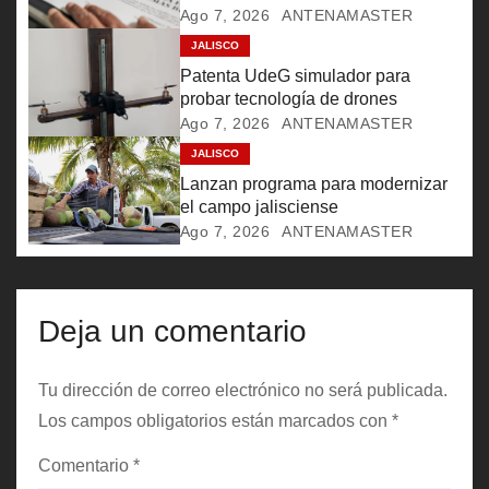
Ago 7, 2026
ANTENAMASTER
d
JALISCO
e
Patenta UdeG simulador para
probar tecnología de drones
e
Ago 7, 2026
ANTENAMASTER
JALISCO
n
Lanzan programa para modernizar
t
el campo jalisciense
Ago 7, 2026
ANTENAMASTER
r
a
Deja un comentario
d
a
Tu dirección de correo electrónico no será publicada.
Los campos obligatorios están marcados con
*
s
Comentario
*