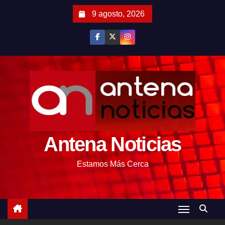
S
9 agosto, 2026
a
l
t
a
r
a
l
c
o
Antena Noticias
n
t
Estamos Más Cerca
e
n
i
d