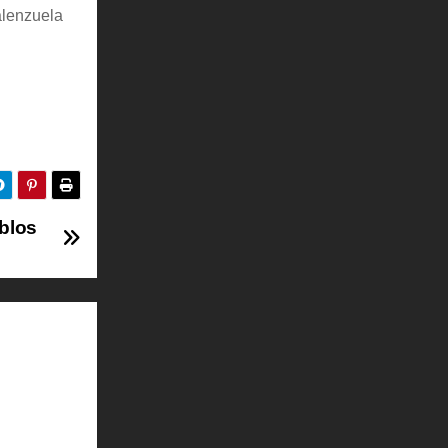
alenzuela
eblos