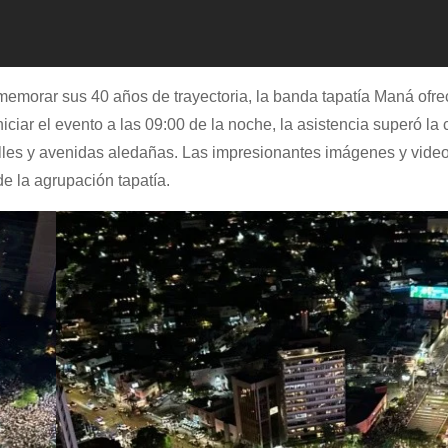
emorar sus 40 años de trayectoria, la banda tapatía Maná ofre
iniciar el evento a las 09:00 de la noche, la asistencia superó l
 calles y avenidas aledañas. Las impresionantes imágenes y vide
de la agrupación tapatía.