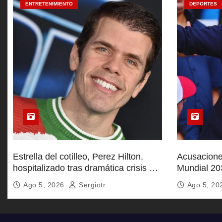
a
ENTRETENIMIENTO
DEPORTES
d
a
s
Estrella del cotilleo, Perez Hilton,
Acusaciones
hospitalizado tras dramática crisis en
Mundial 20
TikTok
respaldo po
Ago 5, 2026
Sergiotr
Ago 5, 2