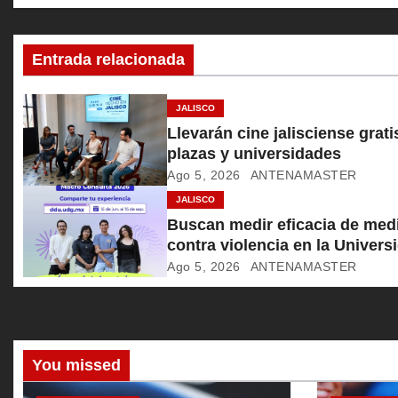
c
Entrada relacionada
i
ó
JALISCO
Llevarán cine jalisciense grati
n
plazas y universidades
Ago 5, 2026
ANTENAMASTER
d
JALISCO
e
Buscan medir eficacia de med
contra violencia en la Univers
e
Ago 5, 2026
ANTENAMASTER
n
t
r
You missed