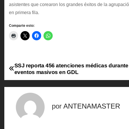
asistentes que corearon los grandes éxitos de la agrupac
en primera fila.
Comparte esto:
SSJ reporta 456 atenciones médicas durante
N
eventos masivos en GDL
a
v
e
por
ANTENAMASTER
g
a