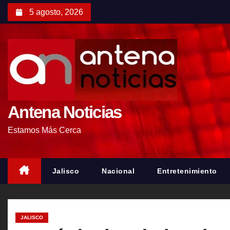
S
5 agosto, 2026
a
l
t
a
r
a
l
Antena Noticias
c
Estamos Más Cerca
o
n
t
Jalisco
Nacional
Entretenimiento
e
n
i
JALISCO
d