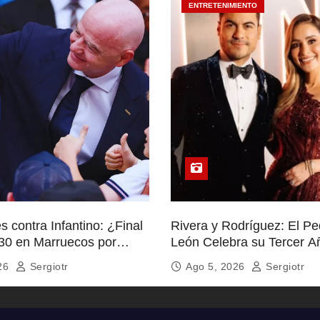
ENTRETENIMIENTO
 contra Infantino: ¿Final
Rivera y Rodríguez: El P
30 en Marruecos por
León Celebra su Tercer A
lítico?
Ternura
026
Sergiotr
Ago 5, 2026
Sergiotr