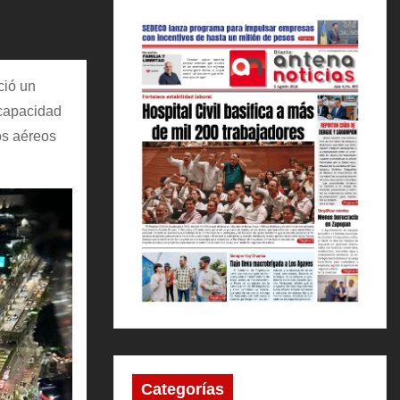
ció un
a capacidad
os aéreos
Categorías