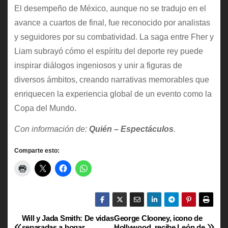
El desempeño de México, aunque no se tradujo en el
avance a cuartos de final, fue reconocido por analistas
y seguidores por su combatividad. La saga entre Fher y
Liam subrayó cómo el espíritu del deporte rey puede
inspirar diálogos ingeniosos y unir a figuras de
diversos ámbitos, creando narrativas memorables que
enriquecen la experiencia global de un evento como la
Copa del Mundo.
Con información de:
Quién – Espectáculos
.
Comparte esto:
Will y Jada Smith: De vidas
George Clooney, icono de
N
separadas a hogar
Hollywood, recibe León de