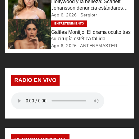
e
Hollywood y la belleza: Scarlett
Johansson denuncia estándares
e
inalcanzables
Ago 6, 2026
Sergiotr
ENTRETENIMIENTO
n
Galilea Montijo: El drama oculto tras
t
su cirugía estética fallida
Ago 6, 2026
ANTENAMASTER
r
a
d
RADIO EN VIVO
a
s