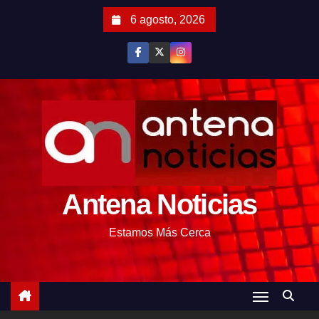
S
6 agosto, 2026
a
l
t
a
r
a
l
c
o
Antena Noticias
n
t
Estamos Más Cerca
e
n
i
d