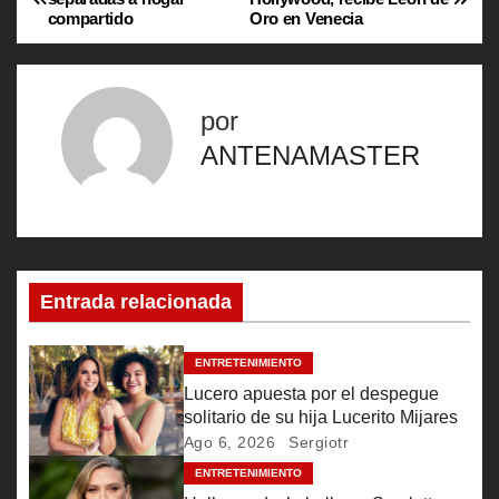
compartido
Oro en Venecia
a
v
por
e
ANTENAMASTER
g
a
c
Entrada relacionada
i
ó
ENTRETENIMIENTO
Lucero apuesta por el despegue
n
solitario de su hija Lucerito Mijares
Ago 6, 2026
Sergiotr
d
ENTRETENIMIENTO