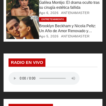
Galilea Montijo: El drama oculto tras
e
su cirugía estética fallida
Ago 6, 2026
ANTENAMASTER
n
ENTRETENIMIENTO
Brooklyn Beckham y Nicola Peltz:
t
Un Año de Amor Renovado y
Promesas Eternas
r
Ago 5, 2026
ANTENAMASTER
a
d
RADIO EN VIVO
a
s