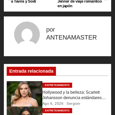
a Tavira y Sodi
Jenner de viaje romántico
a
en japón
v
e
por
g
ANTENAMASTER
a
c
i
Entrada relacionada
ó
ENTRETENIMIENTO
n
Hollywood y la belleza: Scarlett
Johansson denuncia estándares
d
inalcanzables
Ago 6, 2026
Sergiotr
e
ENTRETENIMIENTO