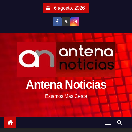
S
6 agosto, 2026
a
l
t
a
r
a
l
c
o
Antena Noticias
n
t
Estamos Más Cerca
e
n
i
d