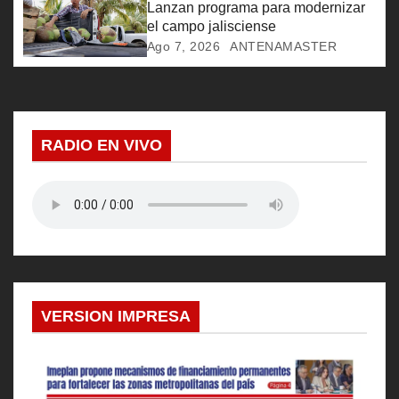
Lanzan programa para modernizar
t
el campo jalisciense
Ago 7, 2026
ANTENAMASTER
r
a
d
RADIO EN VIVO
a
s
VERSION IMPRESA