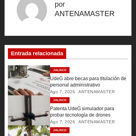
por
e
ANTENAMASTER
g
a
c
Entrada relacionada
i
ó
JALISCO
UdeG abre becas para titulación de
n
personal administrativo
Ago 7, 2026
ANTENAMASTER
d
JALISCO
e
Patenta UdeG simulador para
probar tecnología de drones
e
Ago 7, 2026
ANTENAMASTER
JALISCO
n