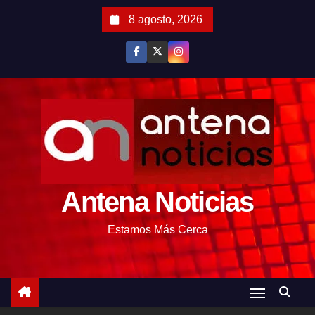
S
8 agosto, 2026
a
l
t
a
r
a
l
c
o
Antena Noticias
n
t
Estamos Más Cerca
e
n
i
d