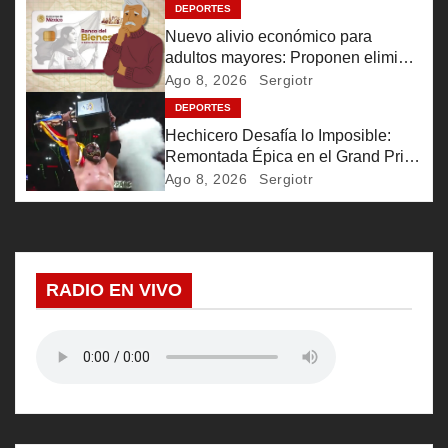
DEPORTES
e
Nuevo alivio económico para
adultos mayores: Proponen eliminar
e
comisiones bancarias en Pensión
Ago 8, 2026
Sergiotr
Bienestar
DEPORTES
n
Hechicero Desafía lo Imposible:
t
Remontada Épica en el Grand Prix
2026
Ago 8, 2026
Sergiotr
r
a
d
RADIO EN VIVO
a
s