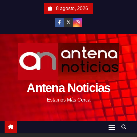
S
8 agosto, 2026
a
l
t
a
r
a
l
c
o
Antena Noticias
n
t
Estamos Más Cerca
e
n
i
d