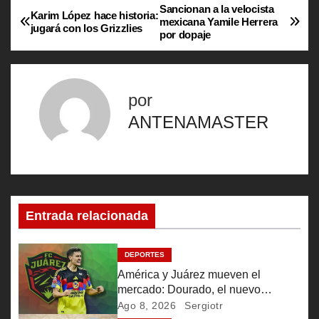
Sancionan a la velocista
N
Karim López hace historia:
mexicana Yamile Herrera
jugará con los Grizzlies
por dopaje
a
v
por
e
ANTENAMASTER
g
a
c
Entrada relacionada
i
ó
DEPORTES
América y Juárez mueven el
n
mercado: Dourado, el nuevo
pulmón bravo
Ago 8, 2026
Sergiotr
d