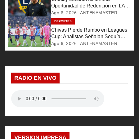
e
Oportunidad de Redención en LA
Galaxy
Ago 6, 2026
ANTENAMASTER
n
DEPORTES
Chivas Pierde Rumbo en Leagues
t
Cup: Analistas Señalan Sequía
Goleadora Alarmante
r
Ago 6, 2026
ANTENAMASTER
a
d
RADIO EN VIVO
a
s
VERSION IMPRESA