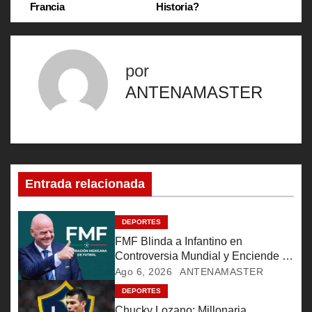
a
Francia
Historia?
v
e
por
g
ANTENAMASTER
a
c
i
Entrada relacionada
ó
DEPORTES
n
FMF Blinda a Infantino en
Controversia Mundial y Enciende la
d
Furia de Aficionados
Ago 6, 2026
ANTENAMASTER
e
DEPORTES
Chucky Lozano: Millonaria