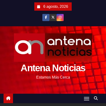
S
6 agosto, 2026
a
l
t
a
r
a
l
c
o
Antena Noticias
n
t
Estamos Más Cerca
e
n
i
d