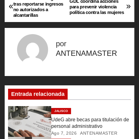
N
GDL coordina acciones
tras reportarse ingresos
para prevenir violencia
no autorizados a
a
política contra las mujeres
alcantarillas
v
e
por
g
ANTENAMASTER
a
c
i
Entrada relacionada
ó
JALISCO
n
UdeG abre becas para titulación de
personal administrativo
d
Ago 7, 2026
ANTENAMASTER