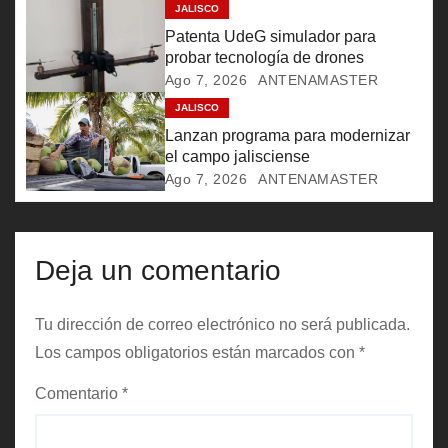
e
JALISCO
Patenta UdeG simulador para
e
probar tecnología de drones
Ago 7, 2026
ANTENAMASTER
n
JALISCO
Lanzan programa para modernizar
t
el campo jalisciense
r
Ago 7, 2026
ANTENAMASTER
a
d
Deja un comentario
a
Tu dirección de correo electrónico no será publicada.
s
Los campos obligatorios están marcados con
*
Comentario
*