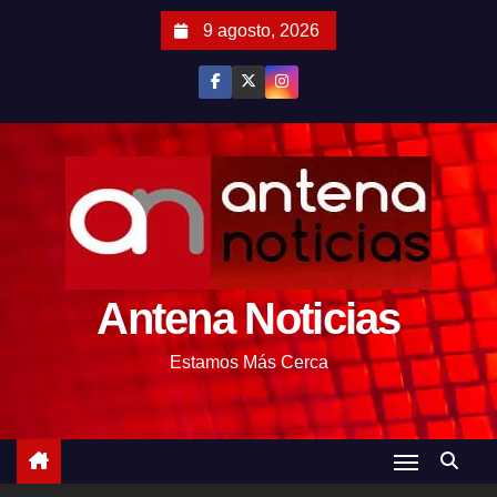
S
9 agosto, 2026
a
l
t
a
r
a
l
c
o
Antena Noticias
n
t
Estamos Más Cerca
e
n
i
d