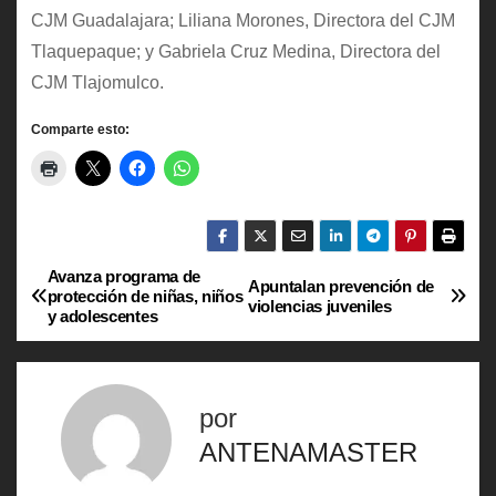
CJM Guadalajara; Liliana Morones, Directora del CJM
Tlaquepaque; y Gabriela Cruz Medina, Directora del
CJM Tlajomulco.
Comparte esto:
Avanza programa de
N
Apuntalan prevención de
protección de niñas, niños
violencias juveniles
y adolescentes
a
v
por
e
ANTENAMASTER
g