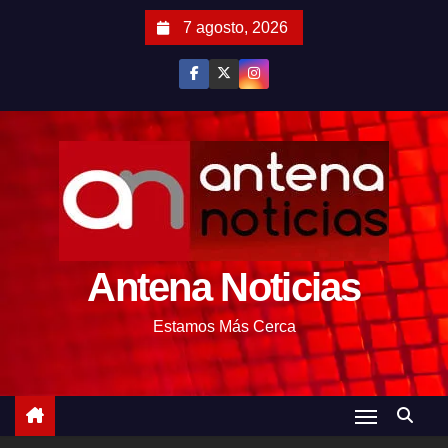
S
7 agosto, 2026
a
l
t
a
r
a
l
c
o
Antena Noticias
n
t
Estamos Más Cerca
e
n
i
d