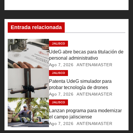
a
c
Entrada relacionada
i
ó
JALISCO
UdeG abre becas para titulación de
n
personal administrativo
Ago 7, 2026
ANTENAMASTER
d
JALISCO
e
Patenta UdeG simulador para
probar tecnología de drones
e
Ago 7, 2026
ANTENAMASTER
JALISCO
n
Lanzan programa para modernizar
t
el campo jalisciense
Ago 7, 2026
ANTENAMASTER
r