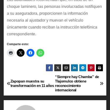
choque laminero, las personas involucradas notifiquen
a su aseguradora, proporcionen la información
necesaria al ajustador y muevan el vehículo
únicamente cuando reciban la instrucción telefónica
correspondiente.
Comparte esto:
“Siempre hay Chamba” de
N
Zapopan muestra su
Tlajomulco obtiene
transformación en 11 años
reconocimiento
a
internacional
v