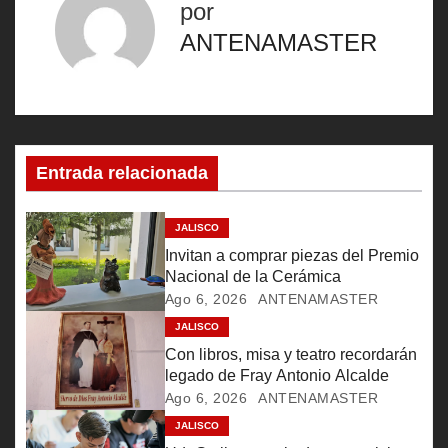
e
por
g
ANTENAMASTER
a
c
i
Entrada relacionada
ó
JALISCO
n
Invitan a comprar piezas del Premio
Nacional de la Cerámica
d
Ago 6, 2026
ANTENAMASTER
e
JALISCO
Con libros, misa y teatro recordarán
e
legado de Fray Antonio Alcalde
Ago 6, 2026
ANTENAMASTER
n
JALISCO