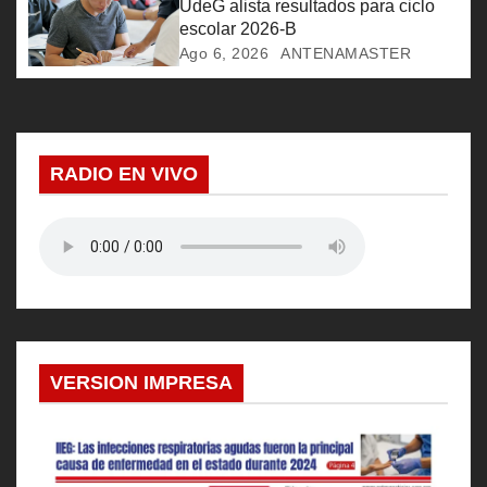
UdeG alista resultados para ciclo
t
escolar 2026-B
r
Ago 6, 2026
ANTENAMASTER
a
d
RADIO EN VIVO
a
s
VERSION IMPRESA