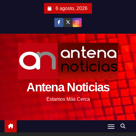
S
6 agosto, 2026
a
l
t
a
r
a
l
c
o
Antena Noticias
n
t
Estamos Más Cerca
e
n
i
d