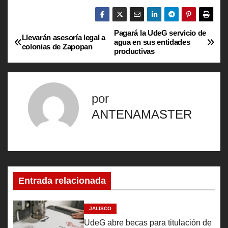
Pagará la UdeG servicio de
N
Llevarán asesoría legal a
agua en sus entidades
colonias de Zapopan
productivas
a
v
por
e
ANTENAMASTER
g
a
c
Entrada relacionada
i
ó
JALISCO
UdeG abre becas para titulación de