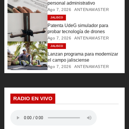
n
personal administrativo
Ago 7, 2026
ANTENAMASTER
d
JALISCO
e
Patenta UdeG simulador para
probar tecnología de drones
e
Ago 7, 2026
ANTENAMASTER
JALISCO
n
Lanzan programa para modernizar
t
el campo jalisciense
Ago 7, 2026
ANTENAMASTER
r
a
d
RADIO EN VIVO
a
s