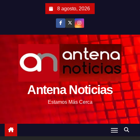
S
8 agosto, 2026
a
l
t
a
r
a
l
c
o
Antena Noticias
n
t
Estamos Más Cerca
e
n
i
d