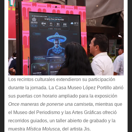
Los recintos culturales extendieron su participación
durante la jornada. La Casa Museo López Portillo abrió
sus puertas con horario ampliado para la exposición
Once maneras de ponerse una camiseta
, mientras que
el Museo del Periodismo y las Artes Gráficas ofreció
recorridos guiados, un taller abierto de grabado y la
muestra
Mística Molusca
, del artista Jis.