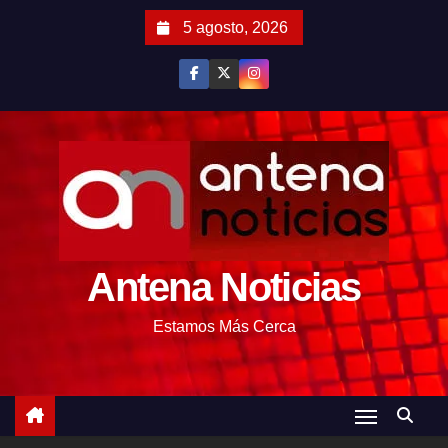
S
5 agosto, 2026
a
l
t
a
r
a
l
c
o
Antena Noticias
n
t
Estamos Más Cerca
e
n
i
d