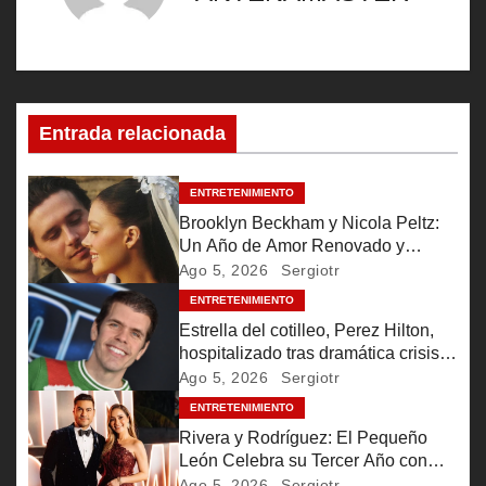
a
c
i
Entrada relacionada
ó
n
ENTRETENIMIENTO
Brooklyn Beckham y Nicola Peltz:
d
Un Año de Amor Renovado y
Promesas Eternas
Ago 5, 2026
Sergiotr
e
ENTRETENIMIENTO
e
Estrella del cotilleo, Perez Hilton,
hospitalizado tras dramática crisis
n
en TikTok
Ago 5, 2026
Sergiotr
ENTRETENIMIENTO
t
Rivera y Rodríguez: El Pequeño
León Celebra su Tercer Año con
r
Ternura
Ago 5, 2026
Sergiotr