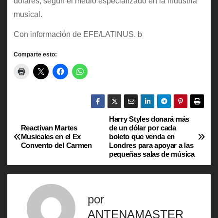
dólares, según el medio especializado en la industria
musical.
Con información de EFE/LATINUS. b
Comparte esto:
Harry Styles donará más
N
Reactivan Martes
de un dólar por cada
Musicales en el Ex
boleto que venda en
a
Convento del Carmen
Londres para apoyar a las
pequeñas salas de música
v
e
por
g
ANTENAMASTER