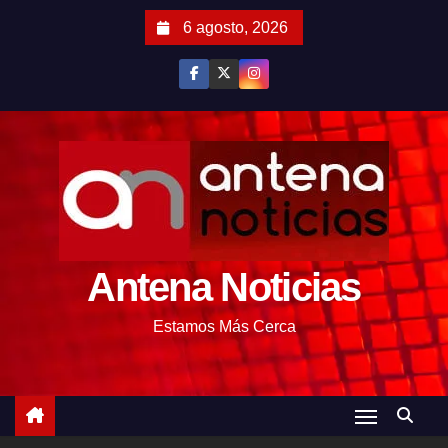
S
6 agosto, 2026
a
l
t
a
r
a
l
c
o
Antena Noticias
n
t
Estamos Más Cerca
e
n
i
d