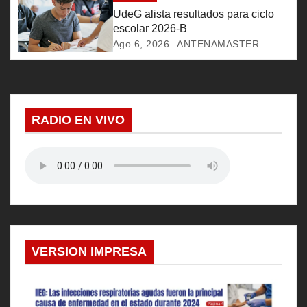
n
UdeG alista resultados para ciclo
t
escolar 2026-B
Ago 6, 2026
ANTENAMASTER
r
a
d
RADIO EN VIVO
a
s
VERSION IMPRESA