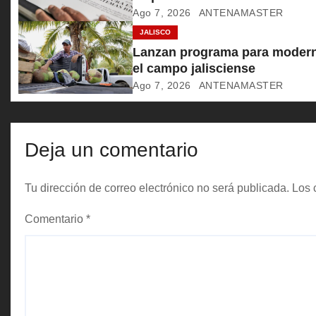
Ago 7, 2026
ANTENAMASTER
d
JALISCO
e
Lanzan programa para modern
el campo jalisciense
e
Ago 7, 2026
ANTENAMASTER
n
t
Deja un comentario
r
Tu dirección de correo electrónico no será publicada.
Los 
a
Comentario
*
d
a
s