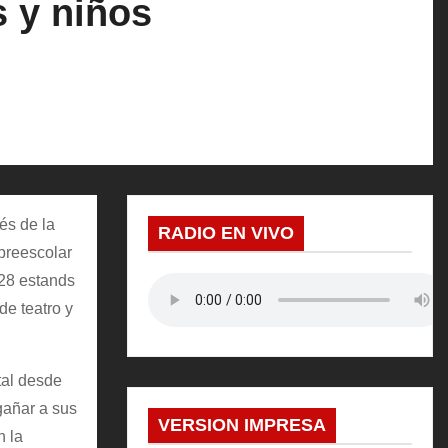
 y niños
és de la
RADIO EN VIVO
preescolar
 28 estands
de teatro y
tal desde
gañar a sus
VERSION IMPRESA
n la