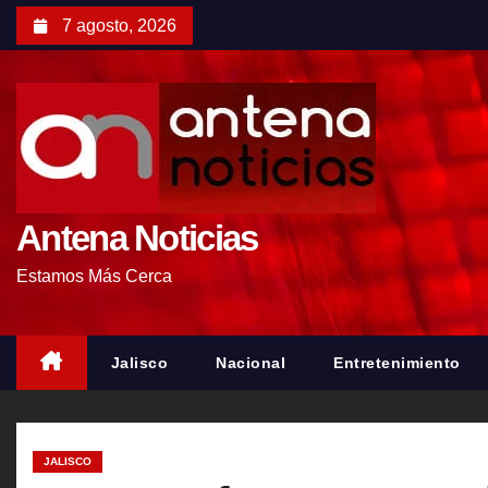
S
7 agosto, 2026
a
l
t
a
r
a
l
Antena Noticias
c
Estamos Más Cerca
o
n
t
Jalisco
Nacional
Entretenimiento
e
n
i
JALISCO
d