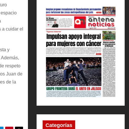
turo
n espacio
a
a cuidar el
sta y
r. Además,
 de respeto
ños Juan de
es de la
Categorías