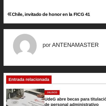
N
Chile, invitado de honor en la FICG 41
a
v
e
por
ANTENAMASTER
g
a
c
Entrada relacionada
i
ó
JALISCO
UdeG abre becas para titulaci
n
de personal administrativo