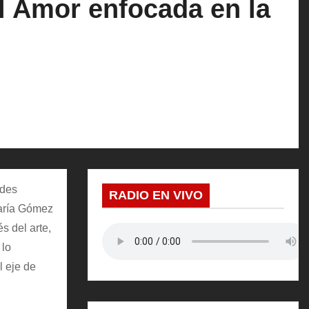
el Amor enfocada en la
ades
RADIO EN VIVO
 María Gómez
s del arte,
 lo
l eje de