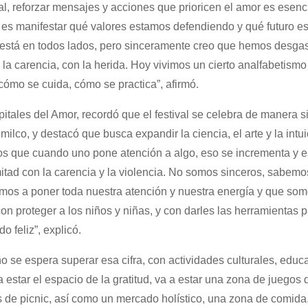
, reforzar mensajes y acciones que prioricen el amor es esenci
es, es manifestar qué valores estamos defendiendo y qué futuro 
r está en todos lados, pero sinceramente creo que hemos desga
a carencia, con la herida. Hoy vivimos un cierto analfabetismo
ómo se cuida, cómo se practica”, afirmó.
tales del Amor, recordó que el festival se celebra de manera 
co, y destacó que busca expandir la ciencia, el arte y la intui
os que cuando uno pone atención a algo, eso se incrementa y 
tad con la carencia y la violencia. No somos sinceros, sabem
mos a poner toda nuestra atención y nuestra energía y que so
 proteger a los niños y niñas, y con darles las herramientas 
 feliz”, explicó.
o se espera superar esa cifra, con actividades culturales, educa
 a estar el espacio de la gratitud, va a estar una zona de juegos
os de picnic, así como un mercado holístico, una zona de comida