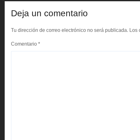
t
Deja un comentario
r
Tu dirección de correo electrónico no será publicada.
Los 
a
Comentario
*
d
a
s