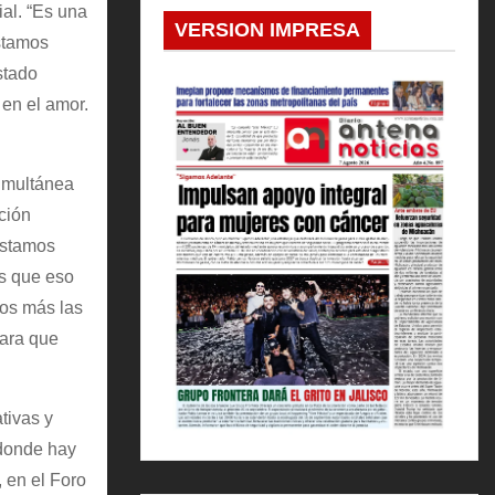
al. “Es una
VERSION IMPRESA
estamos
stado
 en el amor.
simultánea
ción
estamos
os que eso
mos más las
para que
tivas y
 donde hay
, en el Foro