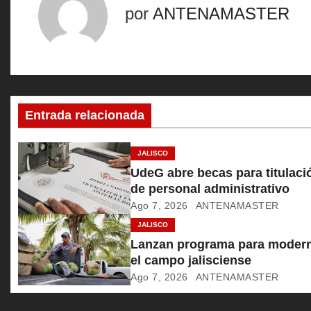
e
por
ANTENAMASTER
g
a
c
Entrada relacionada
i
ó
JALISCO
UdeG abre becas para titulaci
n
de personal administrativo
Ago 7, 2026
ANTENAMASTER
d
JALISCO
e
Lanzan programa para modern
el campo jalisciense
e
Ago 7, 2026
ANTENAMASTER
n