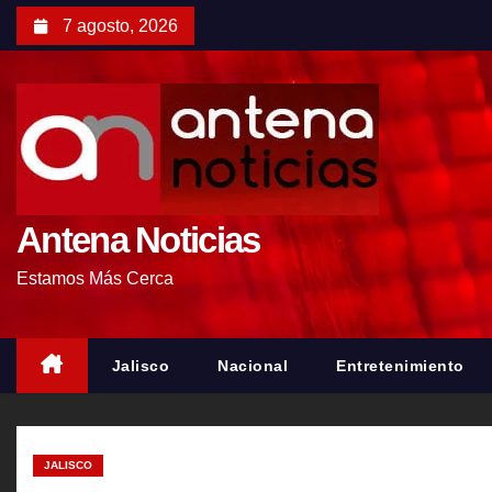
S
7 agosto, 2026
a
l
t
a
r
a
l
Antena Noticias
c
Estamos Más Cerca
o
n
t
Jalisco
Nacional
Entretenimiento
e
n
i
JALISCO
d