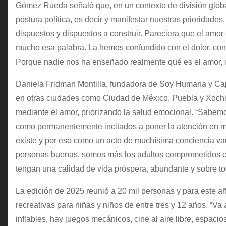
Gómez Rueda señaló que, en un contexto de división global
postura política, es decir y manifestar nuestras prioridad
dispuestos y dispuestos a construir. Pareciera que el amo
mucho esa palabra. La hemos confundido con el dolor, con l
Porque nadie nos ha enseñado realmente qué es el amor, c
Daniela Fridman Montilla, fundadora de Soy Humana y Capi
en otras ciudades como Ciudad de México, Puebla y Xochimil
mediante el amor, priorizando la salud emocional. “Sabem
como permanentemente incitados a poner la atención en mi
existe y por eso como un acto de muchísima conciencia va
personas buenas, somos más los adultos comprometidos con
tengan una calidad de vida próspera, abundante y sobre todo
La edición de 2025 reunió a 20 mil personas y para este añ
recreativas para niñas y niños de entre tres y 12 años. “Va
inflables, hay juegos mecánicos, cine al aire libre, espaci