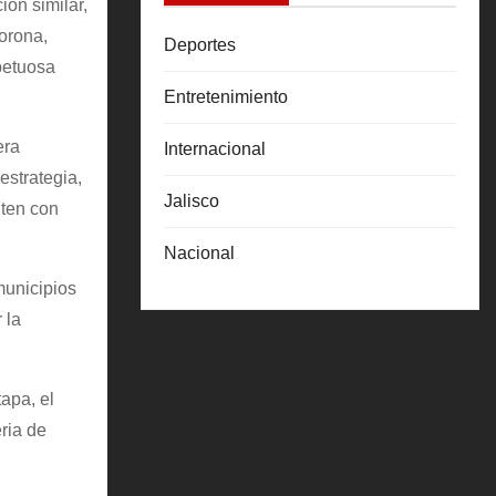
ión similar,
orona,
Deportes
spetuosa
Entretenimiento
era
Internacional
estrategia,
Jalisco
nten con
Nacional
municipios
 la
apa, el
ria de