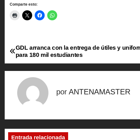
Comparte esto:
GDL arranca con la entrega de útiles y unifo
N
para 180 mil estudiantes
a
v
e
por
ANTENAMASTER
g
a
c
Entrada relacionada