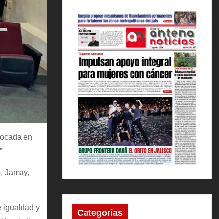
focada en
”.
o, Jamay,
e igualdad y
Categorías