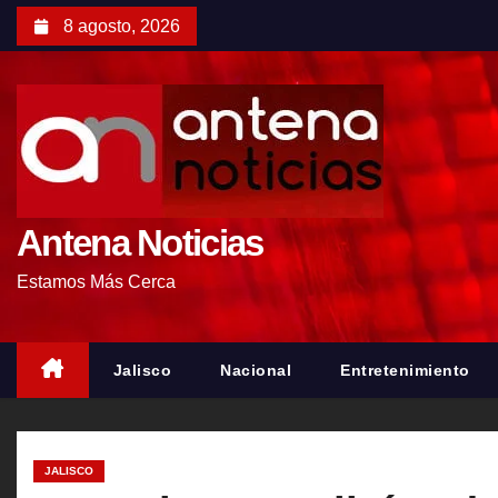
S
8 agosto, 2026
a
l
t
a
r
a
l
Antena Noticias
c
Estamos Más Cerca
o
n
t
Jalisco
Nacional
Entretenimiento
e
n
i
JALISCO
d