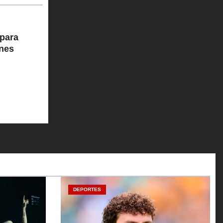
para
ones
DEPORTES