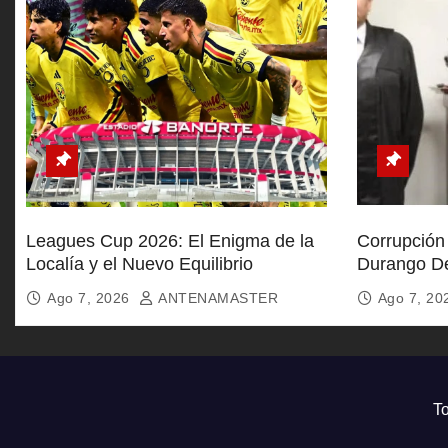
a
s
Leagues Cup 2026: El Enigma de la
Corrupción 
Localía y el Nuevo Equilibrio
Durango De
Soborno
Ago 7, 2026
ANTENAMASTER
Ago 7, 2
To