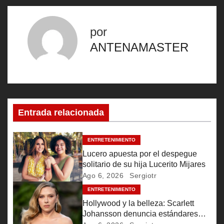
v
por
e
ANTENAMASTER
g
a
c
Entrada relacionada
i
ó
ENTRETENIMIENTO
Lucero apuesta por el despegue
n
solitario de su hija Lucerito Mijares
Ago 6, 2026
Sergiotr
d
ENTRETENIMIENTO
e
Hollywood y la belleza: Scarlett
Johansson denuncia estándares