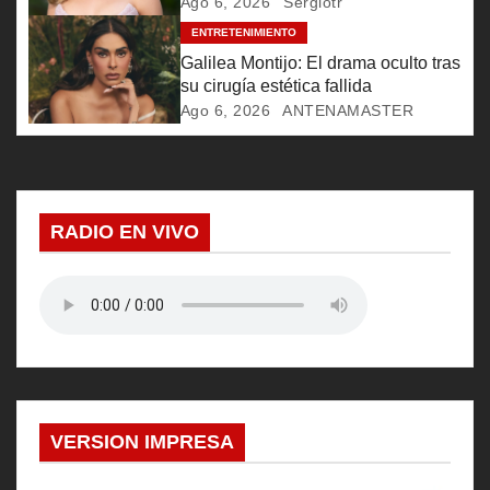
e
inalcanzables
Ago 6, 2026
Sergiotr
ENTRETENIMIENTO
n
Galilea Montijo: El drama oculto tras
t
su cirugía estética fallida
Ago 6, 2026
ANTENAMASTER
r
a
d
RADIO EN VIVO
a
s
VERSION IMPRESA