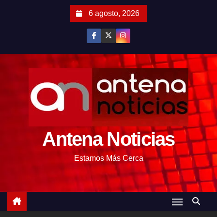
S
6 agosto, 2026
a
l
t
a
r
a
l
c
o
Antena Noticias
n
t
Estamos Más Cerca
e
n
i
d