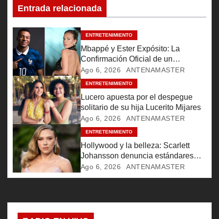
c
Entrada relacionada
i
ENTRETENIMIENTO
ó
Mbappé y Ester Expósito: La
Confirmación Oficial de un
n
Romance Global
Ago 6, 2026
ANTENAMASTER
d
ENTRETENIMIENTO
Lucero apuesta por el despegue
e
solitario de su hija Lucerito Mijares
Ago 6, 2026
ANTENAMASTER
e
ENTRETENIMIENTO
n
Hollywood y la belleza: Scarlett
Johansson denuncia estándares
t
inalcanzables
Ago 6, 2026
ANTENAMASTER
r
a