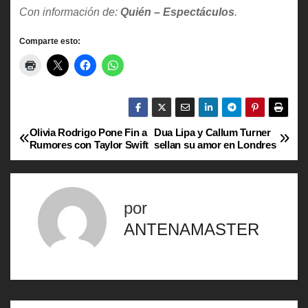
Con información de:
Quién – Espectáculos
.
Comparte esto:
Olivia Rodrigo Pone Fin a
Dua Lipa y Callum Turner
N
Rumores con Taylor Swift
sellan su amor en Londres
a
v
por
e
ANTENAMASTER
g
a