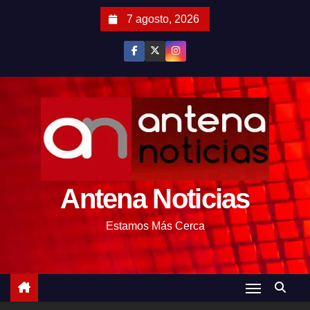
S
7 agosto, 2026
a
l
t
a
r
a
l
c
o
Antena Noticias
n
t
Estamos Más Cerca
e
n
i
d