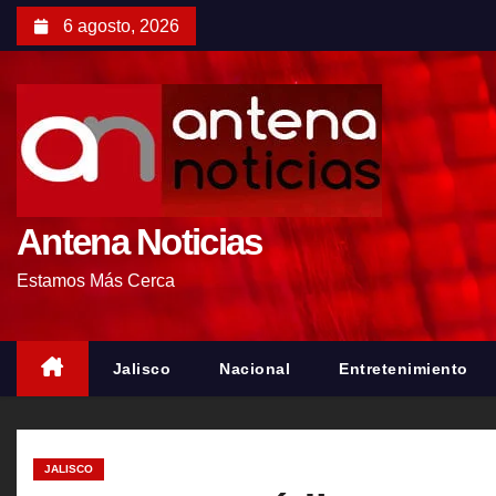
S
6 agosto, 2026
a
l
t
a
r
a
l
Antena Noticias
c
Estamos Más Cerca
o
n
t
Jalisco
Nacional
Entretenimiento
e
n
i
JALISCO
d