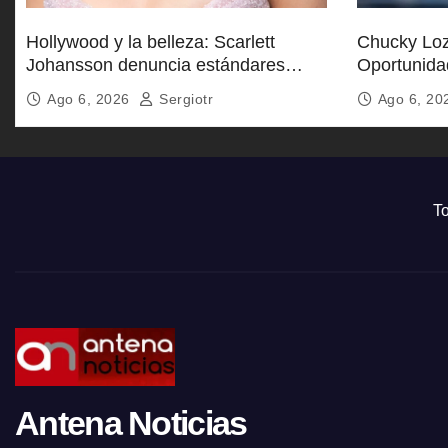
Hollywood y la belleza: Scarlett
Chucky Loz
Johansson denuncia estándares
Oportunida
inalcanzables
Galaxy
Ago 6, 2026
Sergiotr
Ago 6, 2
To
Antena Noticias