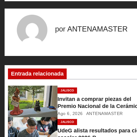
a
v
e
por
ANTENAMASTER
g
a
c
Entrada relacionada
i
ó
JALISCO
Invitan a comprar piezas del
n
Premio Nacional de la Cerámi
Ago 6, 2026
ANTENAMASTER
d
JALISCO
e
UdeG alista resultados para ci