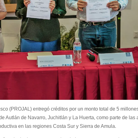
isco (PROJAL) entregó créditos por un monto total de 5 millone
e Autlán de Navarro, Juchitlán y La Huerta, como parte de las
oductiva en las regiones Costa Sur y Sierra de Amula.