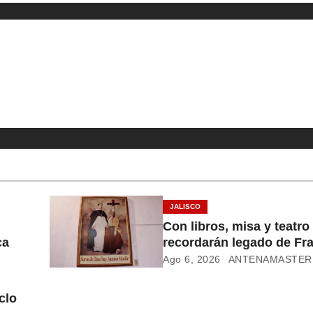
JALISCO
Con libros, misa y teatro
ca
recordarán legado de Fr
Alcalde
Ago 6, 2026
ANTENAMASTER
clo