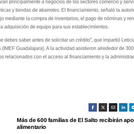
rán principalmente a negocios de los sectores comercio y servic
téticas y tiendas de abarrotes. El financiamiento, señaló la autor
bajo mediante la compra de inventarios, el pago de nóminas y ren
la adquisición de equipo para sus establecimientos.
e debes saber antes de solicitar un crédito”, que impartió Letic
s (IMEF Guadalajara). A la actividad asistieron alrededor de 300
 relacionados con el acceso al financiamiento y la administra
Más de 600 familias de El Salto recibirán ap
alimentario