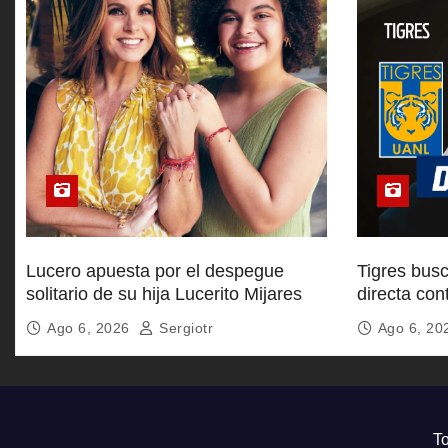
d
a
s
Lucero apuesta por el despegue
Tigres busc
solitario de su hija Lucerito Mijares
directa co
Cup
Ago 6, 2026
Sergiotr
Ago 6, 2
To