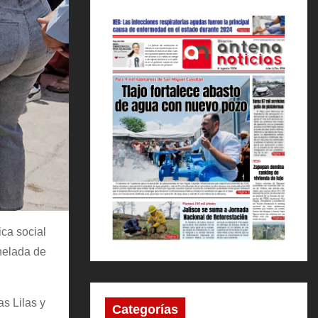
ica social
onelada de
as Lilas y
Categorías