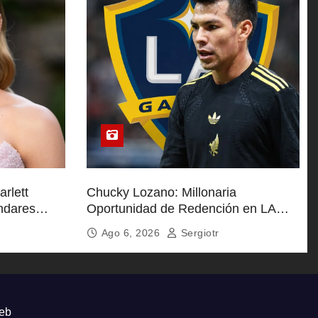
arlett
Chucky Lozano: Millonaria
ndares
Oportunidad de Redención en LA
Galaxy
Ago 6, 2026
Sergiotr
eb