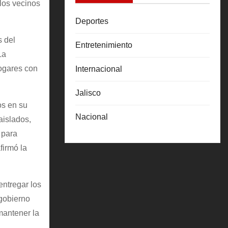
los vecinos
Deportes
s del
Entretenimiento
La
hogares con
Internacional
Jalisco
os en su
Nacional
aislados,
 para
firmó la
entregar los
 gobierno
mantener la