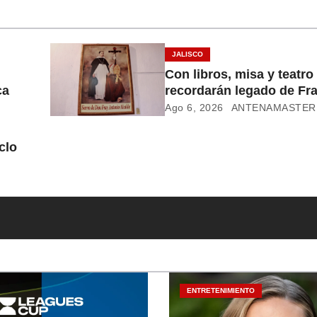
JALISCO
Con libros, misa y teatro
ca
recordarán legado de Fr
Alcalde
Ago 6, 2026
ANTENAMASTER
clo
ENTRETENIMIENTO