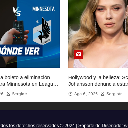
a boleto a eliminación
Hollywood y la belleza: Sc
ntra Minnesota en Leagues
Johansson denuncia está
inalcanzables
026
Sergiotr
Ago 6, 2026
Sergiotr
dos los derechos reservados © 2024 | Soporte de
Diseñador w