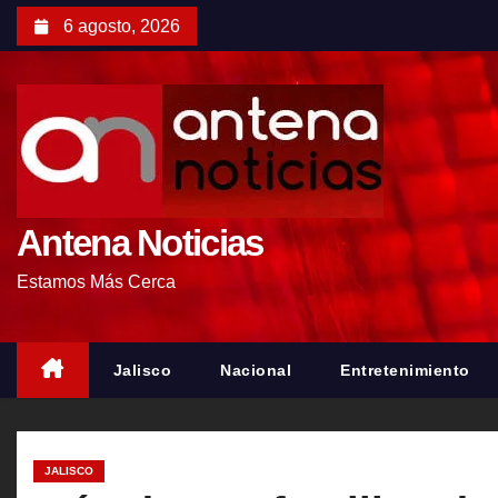
S
6 agosto, 2026
a
l
t
a
r
a
l
Antena Noticias
c
Estamos Más Cerca
o
n
t
Jalisco
Nacional
Entretenimiento
e
n
i
JALISCO
d