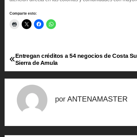
Comparte esto:
Entregan créditos a 54 negocios de Costa Su
N
Sierra de Amula
a
v
e
por
ANTENAMASTER
g
a
c