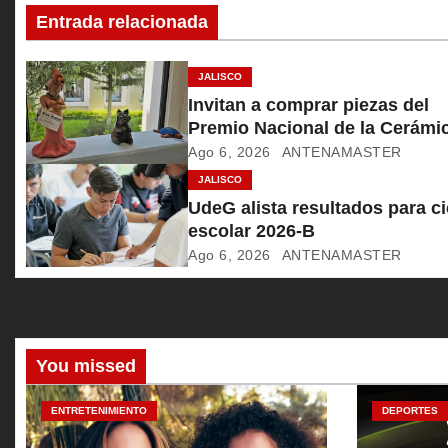
Entrada relacionada
i
ó
JALISCO
Invitan a comprar piezas del
n
Premio Nacional de la Cerámi
Ago 6, 2026
ANTENAMASTER
d
JALISCO
e
UdeG alista resultados para ci
escolar 2026-B
e
Ago 6, 2026
ANTENAMASTER
n
t
r
You missed
a
ENTRETENIMIENTO
DEPORTES