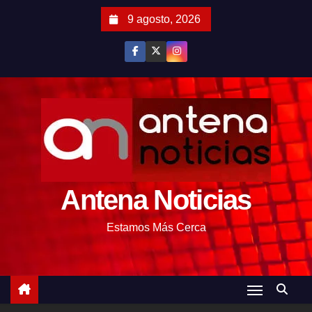
S
9 agosto, 2026
a
l
t
a
r
a
l
c
o
Antena Noticias
n
t
Estamos Más Cerca
e
n
i
d