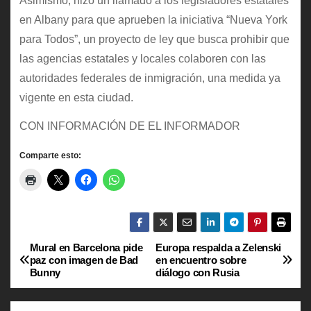
Asimismo, hizo un llamado a los legisladores estatales
en Albany para que aprueben la iniciativa “Nueva York
para Todos”, un proyecto de ley que busca prohibir que
las agencias estatales y locales colaboren con las
autoridades federales de inmigración, una medida ya
vigente en esta ciudad.
CON INFORMACIÓN DE EL INFORMADOR
Comparte esto:
Mural en Barcelona pide
Europa respalda a Zelenski
N
paz con imagen de Bad
en encuentro sobre
Bunny
diálogo con Rusia
a