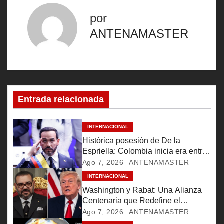
v
por
e
ANTENAMASTER
g
a
c
Entrada relacionada
i
ó
INTERNACIONAL
Histórica posesión de De la
n
Espriella: Colombia inicia era entre
aplausos y rebeldía
Ago 7, 2026
ANTENAMASTER
d
INTERNACIONAL
e
Washington y Rabat: Una Alianza
Centenaria que Redefine el
e
Conflicto Migratorio
Ago 7, 2026
ANTENAMASTER