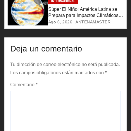
INTERNACIONAL
n
Súper El Niño: América Latina se
t
Prepara para Impactos Climáticos
Históricos
Ago 6, 2026
ANTENAMASTER
r
a
Deja un comentario
d
a
Tu dirección de correo electrónico no será publicada.
Los campos obligatorios están marcados con
*
s
Comentario
*