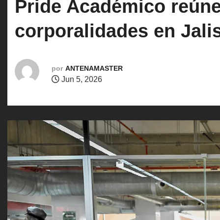
Pride Académico reúne 
o
corporalidades en Jali
por
ANTENAMASTER
Jun 5, 2026