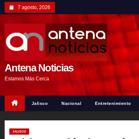
S
7 agosto, 2026
a
l
t
a
r
a
l
Antena Noticias
c
Estamos Más Cerca
o
n
t
Jalisco
Nacional
Entretenimiento
e
n
i
JALISCO
d