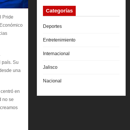
Categorías
l Pride
s Económico
Deportes
cias
Entretenimiento
Internacional
a
 país. Su
Jalisco
 desde una
Nacional
 centró en
d no se
o creamos