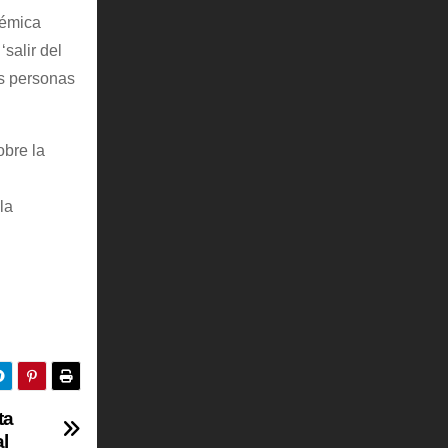
démica
salir del
as personas
obre la
la
ta
al