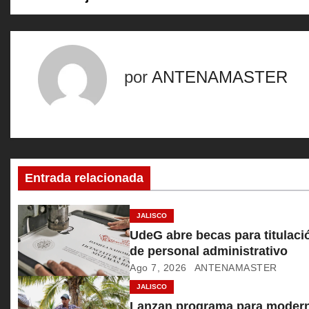
a
v
e
por
ANTENAMASTER
g
a
c
Entrada relacionada
i
ó
JALISCO
UdeG abre becas para titulaci
n
de personal administrativo
Ago 7, 2026
ANTENAMASTER
d
JALISCO
e
Lanzan programa para modern