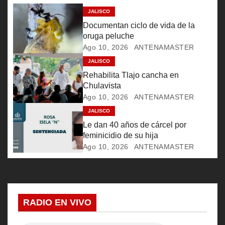
ó
JALISCO
Documentan ciclo de vida de la
n
oruga peluche
Ago 10, 2026
ANTENAMASTER
d
JALISCO
e
Rehabilita Tlajo cancha en
Chulavista
e
Ago 10, 2026
ANTENAMASTER
JALISCO
n
Le dan 40 años de cárcel por
t
feminicidio de su hija
Ago 10, 2026
ANTENAMASTER
r
a
d
RADIO EN VIVO
a