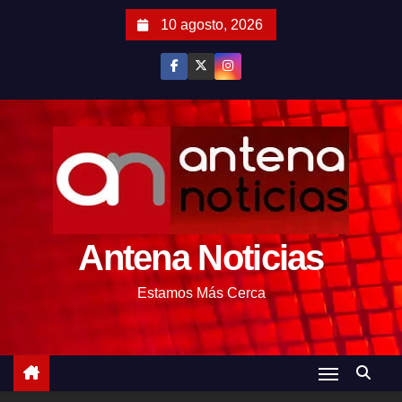
S
10 agosto, 2026
a
l
t
a
r
a
l
c
o
Antena Noticias
n
t
Estamos Más Cerca
e
n
i
d