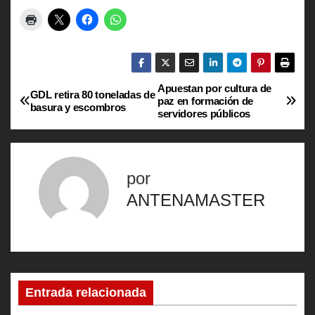
Apuestan por cultura de
N
GDL retira 80 toneladas de
paz en formación de
basura y escombros
servidores públicos
a
v
por
e
ANTENAMASTER
g
a
c
Entrada relacionada
i